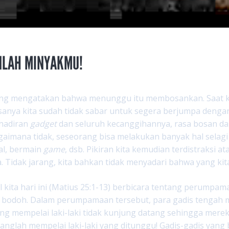
NLAH MINYAKMU!
ang mengatakan bahwa menunggu itu membosankan. Saat ki
sanya kita sudah tidak sabar untuk segera berjumpa denga
hadiran
gadget
dan seluruh kecanggihannya, rasa bosan 
agaimana tidak, seseorang bisa melakukan banyak hal selag
al, bermain
game
, dsb. Pikiran kita kemudian terdistraksi at
a. Tidak jarang, kita bahkan tidak menyadari bahwa yang kit
il kita hari ini (Matius 25:1-13) berbicara tentang perumpa
 bodoh. Dalam perumpamaan tersebut, para gadis tengah m
g mempelai laki-laki tidak kunjung datang sehingga merek
anglah mempelai laki-laki yang ditunggu! Gadis-gadis yan