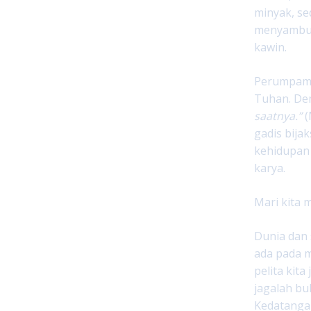
minyak, se
menyambut 
kawin.
Perumpama
Tuhan. De
saatnya.”
(
gadis bija
kehidupan 
karya.
Mari kita
Dunia dan 
ada pada m
pelita kit
jagalah bu
Kedatanga