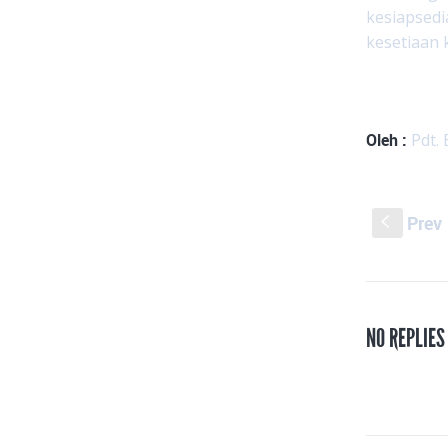
kesiapsedi
kesetiaan 
Oleh :
Pdt. 
Prev
S
NO REPLIE