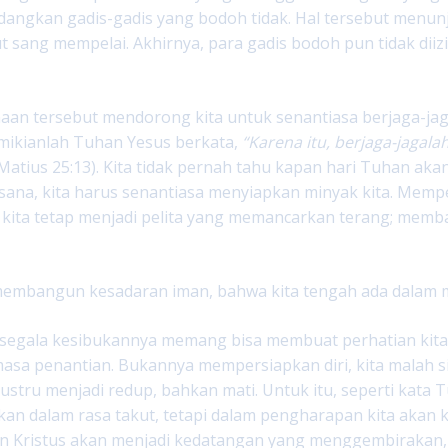
dangkan gadis-gadis yang bodoh tidak. Hal tersebut menu
sang mempelai. Akhirnya, para gadis bodoh pun tidak diiz
an tersebut mendorong kita untuk senantiasa berjaga-ja
mikianlah Tuhan Yesus berkata,
“Karena itu, berjaga-jagal
Matius 25:13). Kita tidak pernah tahu kapan hari Tuhan akan
ksana, kita harus senantiasa menyiapkan minyak kita. Mem
kita tetap menjadi pelita yang memancarkan terang; memba
 membangun kesadaran iman, bahwa kita tengah ada dalam 
segala kesibukannya memang bisa membuat perhatian kita 
asa penantian. Bukannya mempersiapkan diri, kita malah 
a justru menjadi redup, bahkan mati. Untuk itu, seperti kata
kan dalam rasa takut, tetapi dalam pengharapan kita akan 
n Kristus akan menjadi kedatangan yang menggembirakan,