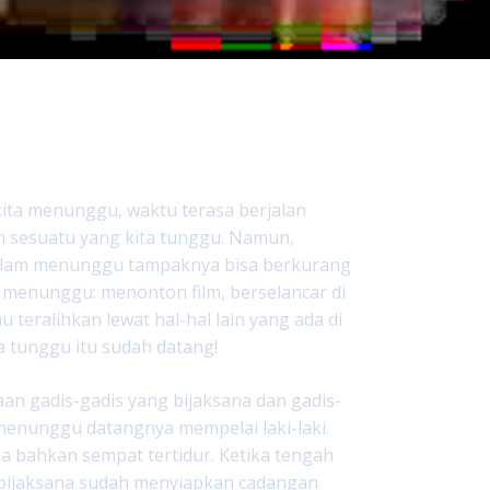
ta menunggu, waktu terasa berjalan
n sesuatu yang kita tunggu. Namun,
dalam menunggu tampaknya bisa berkurang
i menunggu: menonton film, berselancar di
au teralihkan lewat hal-hal lain yang ada di
a tunggu itu sudah datang!
maan gadis-gadis yang bijaksana dan gadis-
enunggu datangnya mempelai laki-laki.
a bahkan sempat tertidur. Ketika tengah
g bijaksana sudah menyiapkan cadangan