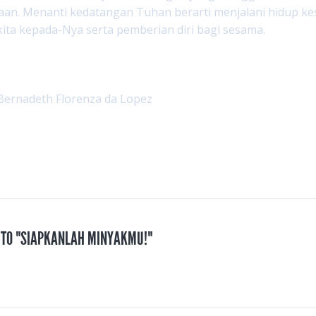
aan. Menanti kedatangan Tuhan berarti menjalani hidup kes
kita kepada-Nya serta pemberian diri bagi sesama.
Bernadeth Florenza da Lopez
S TO "SIAPKANLAH MINYAKMU!"