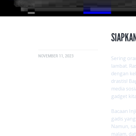
SIAPKA
NOVEMBER 11, 2023
Sering or
lambat. Ra
dengan ke
drastis! B
media sosi
gadget kit
Bacaan Inj
gadis yang
Namun, san
malam, dat