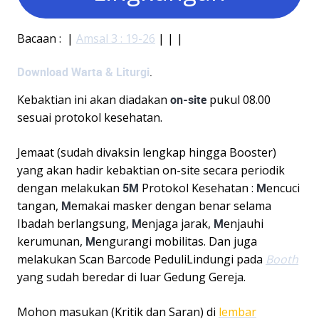
Bacaan : |
Amsal 3 : 19-26
| | |
Download Warta & Liturgi
.
Kebaktian ini akan diadakan
on-site
pukul 08.00
sesuai protokol kesehatan.
Jemaat (sudah divaksin lengkap hingga Booster)
yang akan hadir kebaktian on-site secara periodik
dengan melakukan
5M
Protokol Kesehatan :
M
encuci
tangan,
M
emakai masker dengan benar selama
Ibadah berlangsung,
M
enjaga jarak,
M
enjauhi
kerumunan,
M
engurangi mobilitas. Dan juga
melakukan Scan Barcode PeduliLindungi pada
Booth
yang sudah beredar di luar Gedung Gereja.
Mohon masukan (Kritik dan Saran) di
lembar