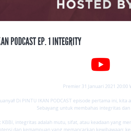
KAN PODCAST EP. 1 INTEGRITY
Premier 31 Januari 2021 20:00
uanya!! Di PINTU IKAN PODCAST episode pertama ini, kita
Sebayang untuk membahas integritas dan
 KBBI, integritas adalah mutu, sifat, atau keadaan yang 
potensi dan kemampuan yang memancarkan kewibawaan; kej