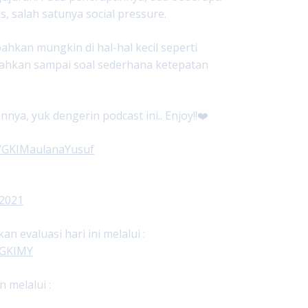
, salah satunya social pressure.
ahkan mungkin di hal-hal kecil seperti
ahkan sampai soal sederhana ketepatan
nya, yuk dengerin podcast ini.. Enjoy!!❤️
r/GKIMaulanaYusuf
n2021
evaluasi hari ini melalui :
ngGKIMY
 melalui :