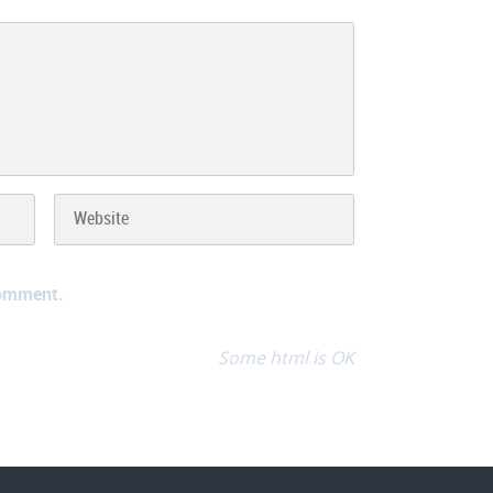
comment.
Some html is OK