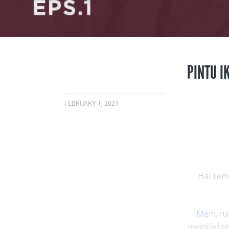
PINTU I
FEBRUARY 1, 2021
Hai sem
Menurut
memiliki 