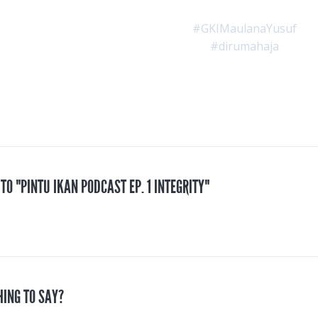
#GKIMaulanaYusuf
#dirumahaja
 TO "PINTU IKAN PODCAST EP. 1 INTEGRITY"
HING TO SAY?