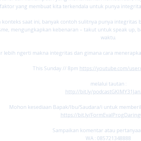
faktor yang membuat kita terkendala untuk punya integritas
konteks saat ini, banyak contoh sulitnya punya integritas b
isme, mengungkapkan kebenaran – takut untuk speak up, b
waktu.
ar lebih ngerti makna integritas dan gimana cara menerapkan
This Sunday // 8pm
https://youtube.com/use
melalui tautan :
http://bit.ly/podcastGKIMY31Ja
Mohon kesediaan Bapak/Ibu/Saudara/i untuk memberikan 
https://bit.ly/FormEvalProgDari
Sampaikan komentar atau pertanyaan
WA : 085721348888