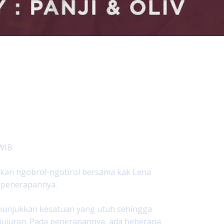
 WIB
 akan ngobrol-ngobrol bersama kak Lena
 penerapannya.
menunjukkan kesatuan yang utuh sehingga
ujuran. Pada penerapannya, ada beberapa