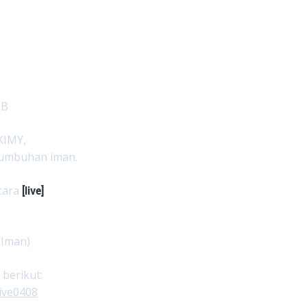
IB
KIMY,
tumbuhan iman.
acara
[live]
 Iman)
 berikut:
ive0408