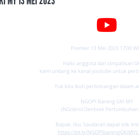
KI MY 13 MEI 2023
Premier 13 Mei 2023 17:00 W
Hallo anggota dan simpatisan G
kami undang ke kanal youtube untuk per
Yuk kita ikuti perbincangan dalam 
NGOPI Bareng GKI MY
(NGobrol Oentoek Pertumbuhan
Bapak, Ibu, Saudara/i dapat klik link
https://bit.ly/NGOPIbarengGKIMYL