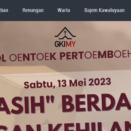
tian
Renungan
Warta
Bajem Kawaluyaan