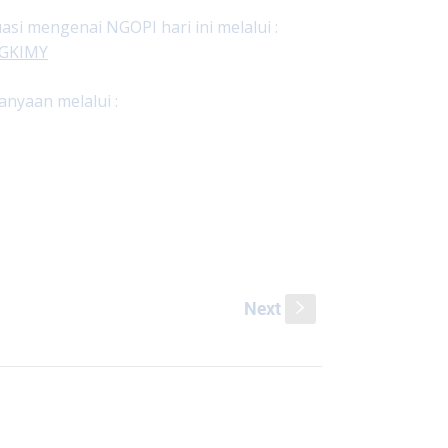
i mengenai NGOPI hari ini melalui :
ngGKIMY
nyaan melalui :
Next
s