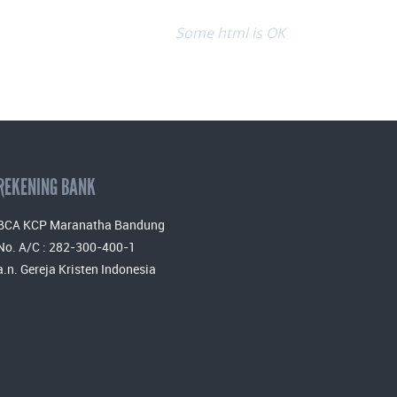
Some html is OK
REKENING BANK
BCA KCP Maranatha Bandung
No. A/C : 282-300-400-1
a.n. Gereja Kristen Indonesia