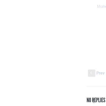
Moho
Prev
S
NO REPLIES