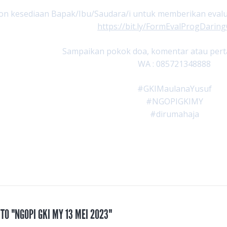
n kesediaan Bapak/Ibu/Saudara/i untuk memberikan evaluas
https://bit.ly/FormEvalProgDari
Sampaikan pokok doa, komentar atau perta
WA : 085721348888
#GKIMaulanaYusuf
#NGOPIGKIMY
#dirumahaja
 TO "NGOPI GKI MY 13 MEI 2023"