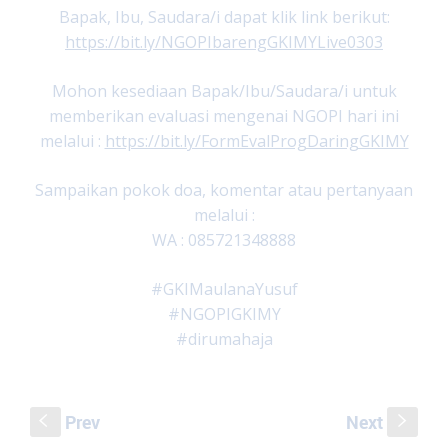
Bapak, Ibu, Saudara/i dapat klik link berikut:
https://bit.ly/NGOPIbarengGKIMYLive0303
Mohon kesediaan Bapak/Ibu/Saudara/i untuk
memberikan evaluasi mengenai NGOPI hari ini
melalui :
https://bit.ly/FormEvalProgDaringGKIMY
Sampaikan pokok doa, komentar atau pertanyaan
melalui :
WA : 085721348888
#GKIMaulanaYusuf
#NGOPIGKIMY
#dirumahaja
Prev
Next
S
s