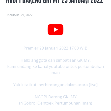
JANUARY 29, 2022
Premier 29 Januari 2022 17:00 WIB
Hallo anggota dan simpatisan GKIMY,
kami undang ke kanal youtube untuk pertumbuhan
iman.
Yuk kita ikuti perbincangan dalam acara [live]
NGOPI Bareng GKI MY
(NGobrol Oentoek Pertumbuhan Iman)