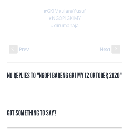
#GKIMaulanaYusuf
#NGOPIGKIMY
#dirumahaja
Prev
Next
S
s
NO REPLIES TO "NGOPI BARENG GKI MY 12 OKTOBER 2020"
GOT SOMETHING TO SAY?