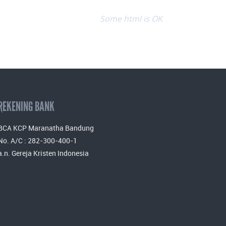
Some html is OK
REKENING BANK
BCA KCP Maranatha Bandung
No. A/C : 282-300-400-1
a.n. Gereja Kristen Indonesia