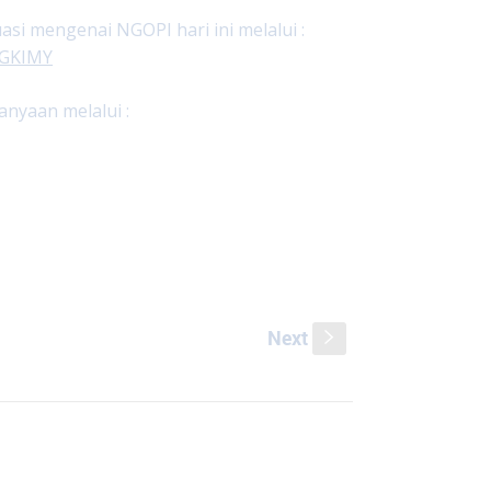
i mengenai NGOPI hari ini melalui :
ngGKIMY
nyaan melalui :
Next
s