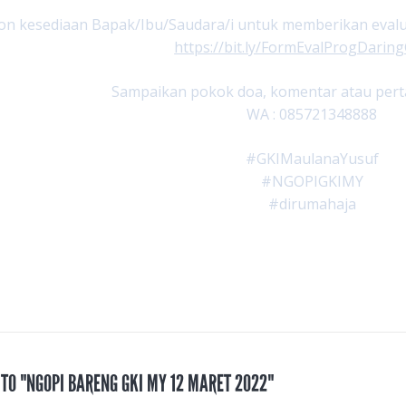
n kesediaan Bapak/Ibu/Saudara/i untuk memberikan evaluas
https://bit.ly/FormEvalProgDari
Sampaikan pokok doa, komentar atau perta
WA : 085721348888
#GKIMaulanaYusuf
#NGOPIGKIMY
#dirumahaja
 TO "NGOPI BARENG GKI MY 12 MARET 2022"