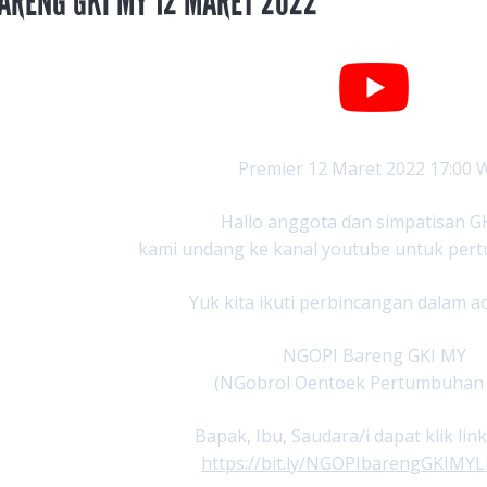
ARENG GKI MY 12 MARET 2022
Premier 12 Maret 2022 17:00 
Hallo anggota dan simpatisan G
kami undang ke kanal youtube untuk per
Yuk kita ikuti perbincangan dalam aca
NGOPI Bareng GKI MY
(NGobrol Oentoek Pertumbuhan
Bapak, Ibu, Saudara/i dapat klik link
https://bit.ly/NGOPIbarengGKIMYL