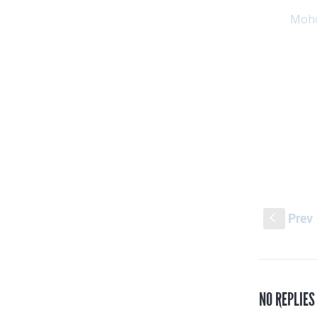
Moho
Prev
S
NO REPLIES