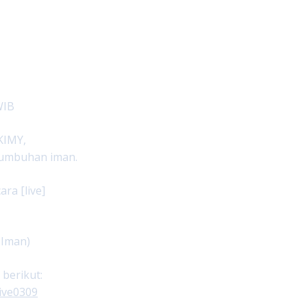
WIB
KIMY,
tumbuhan iman.
ra [live]
 Iman)
 berikut:
ive0309