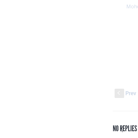
Moho
Prev
S
NO REPLIES