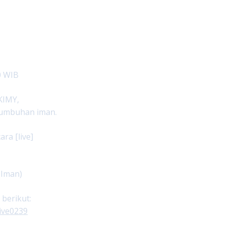
0 WIB
KIMY,
tumbuhan iman.
ra [live]
 Iman)
 berikut:
ive0239