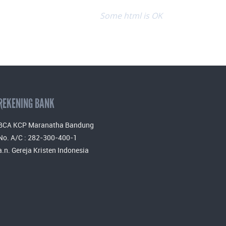
Some html is OK
REKENING BANK
BCA KCP Maranatha Bandung
No. A/C : 282-300-400-1
a.n. Gereja Kristen Indonesia