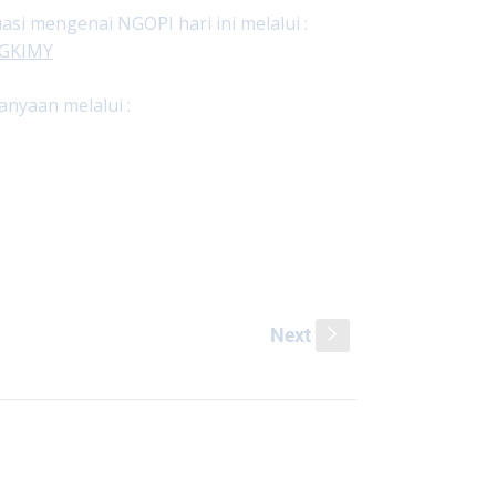
i mengenai NGOPI hari ini melalui :
ngGKIMY
nyaan melalui :
Next
s