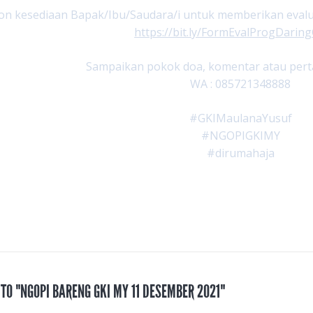
n kesediaan Bapak/Ibu/Saudara/i untuk memberikan evaluas
https://bit.ly/FormEvalProgDari
Sampaikan pokok doa, komentar atau perta
WA : 085721348888
#GKIMaulanaYusuf
#NGOPIGKIMY
#dirumahaja
 TO "NGOPI BARENG GKI MY 11 DESEMBER 2021"