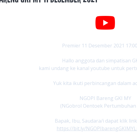
Premier 11 Desember 2021 17:0
Hallo anggota dan simpatisan G
kami undang ke kanal youtube untuk per
Yuk kita ikuti perbincangan dalam aca
NGOPI Bareng GKI MY
(NGobrol Oentoek Pertumbuhan
Bapak, Ibu, Saudara/i dapat klik link
https://bit.ly/NGOPIbarengGKIMYL