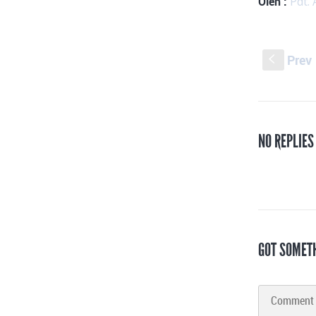
Oleh :
Pdt. 
Prev
S
NO REPLIES
GOT SOMET