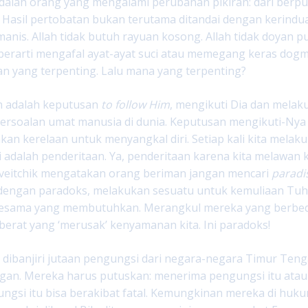
dalah orang yang mengalami perubahan pikiran: dari berpus
. Hasil pertobatan bukan terutama ditandai dengan kerin
manis. Allah tidak butuh rayuan kosong. Allah tidak doyan 
 berarti mengafal ayat-ayat suci atau memegang keras dogma
an yang terpenting. Lalu mana yang terpenting?
n adalah keputusan
to follow Him
, mengikuti Dia dan melak
persoalan umat manusia di dunia. Keputusan mengikuti-Ny
n kerelaan untuk menyangkal diri. Setiap kali kita mela
ini adalah penderitaan. Ya, penderitaan karena kita melawan 
oveitchik mengatakan orang beriman jangan mencari
paradi
engan paradoks, melakukan sesuatu untuk kemuliaan Tuhan
sesama yang membutuhkan. Merangkul mereka yang berbed
berat yang ‘merusak’ kenyamanan kita. Ini paradoks!
 dibanjiri jutaan pengungsi dari negara-negara Timur Ten
gan. Mereka harus putuskan: menerima pengungsi itu at
ngsi itu bisa berakibat fatal. Kemungkinan mereka di huku