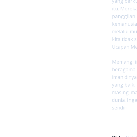
yang berku
itu. Mere
panggilan 
kemanusiaa
melalui mu
kita tidak
Ucapan Me
Memang, i
beragama. 
iman dinya
yang baik
masing-mas
dunia. Ing
sendiri.