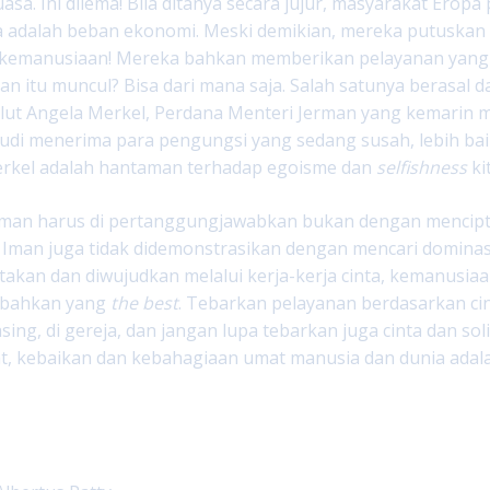
asa. Ini dilema! Bila ditanya secara jujur, masyarakat Ero
ka adalah beban ekonomi. Meski demikian, mereka putuska
kemanusiaan! Mereka bahkan memberikan pelayanan yang ba
n itu muncul? Bisa dari mana saja. Salah satunya berasal dar
lut Angela Merkel, Perdana Menteri Jerman yang kemarin m
 sudi menerima para pengungsi yang sedang susah, lebih baik 
rkel adalah hantaman terhadap egoisme dan
selfishness
ki
man harus di pertanggungjawabkan bukan dengan mencipta
Iman juga tidak didemonstrasikan dengan mencari dominasi 
takan dan diwujudkan melalui kerja-kerja cinta, kemanusiaa
, bahkan yang
the best
. Tebarkan pelayanan berdasarkan cin
ing, di gereja, dan jangan lupa tebarkan juga cinta dan so
at, kebaikan dan kebahagiaan umat manusia dan dunia adal