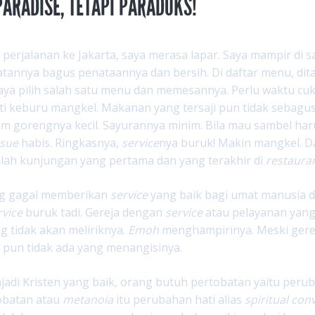
ARADISE, TETAPI PARADOKS!
 perjalanan ke Jakarta, saya merasa lapar. Saya mampir di s
atannya bagus penataannya dan bersih. Di daftar menu, di
aya pilih salah satu menu dan memesannya. Perlu waktu c
ti keburu mangkel. Makanan yang tersaji pun tidak sebagu
yam gorengnya kecil. Sayurannya minim. Bila mau sambel har
ssue
habis. Ringkasnya,
service
nya buruk! Makin mangkel. Da
 Inilah kunjungan yang pertama dan yang terakhir di
restaura
ng gagal memberikan
service
yang baik bagi umat manusia d
rvice
buruk tadi. Gereja dengan
service
atau pelayanan yang
ng tidak akan meliriknya.
Emoh
menghampirinya. Meski gereja
p pun tidak ada yang menangisinya.
adi Kristen yang baik, orang butuh pertobatan yaitu peru
obatan atau
metanoia
itu perubahan hati alias
spiritual
conv