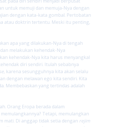
at pada diri sendiri menjadi berpusat
duan untuk memuji dan memuja-Nya dengan
pujian dengan kata-kata gombal. Pertobatan
 atau doktrin tertentu. Meski itu penting,
ukan apa yang dilakukan-Nya di tengah
a dan melakukan kehendak-Nya
kukan kehendak-Nya kita harus menyangkal
kehendak diri sendiri. Itulah sebabnya
se
, karena sesungguhnya kita akan selalu
 dengan melawan ego kita sendiri. Kita
a. Membebaskan yang tertindas adalah
gah. Orang Eropa berada dalam
au memulangkannya? Tetapi, memulangkan
m mati. Di anggap tidak setia dengan
rejim