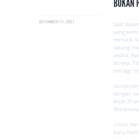
BUKAN P
DECEMBER 11, 2021
Saat dalam
yang kelih
menarik. S
datang. Ha
sedikit. A
di meja.
Ti
sini lagi.
Gereja ya
dengan
se
lebat. Ora
Bila lenya
Untuk menj
baru. Pert