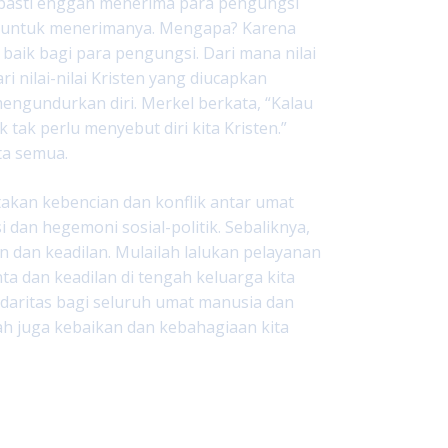
pa pasti enggan menerima para pengungsi
n untuk menerimanya. Mengapa? Karena
ik bagi para pengungsi. Dari mana nilai
i nilai-nilai Kristen yang diucapkan
engundurkan diri. Merkel berkata, “Kalau
tak perlu menyebut diri kita Kristen.”
ta semua.
kan kebencian dan konflik antar umat
dan hegemoni sosial-politik. Sebaliknya,
n dan keadilan. Mulailah lalukan pelayanan
ta dan keadilan di tengah keluarga kita
lidaritas bagi seluruh umat manusia dan
ah juga kebaikan dan kebahagiaan kita