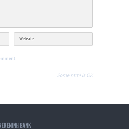
comment.
Some html is OK
REKENING BANK