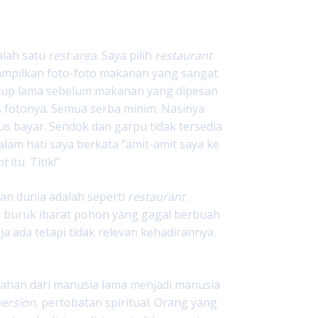
alah satu
rest area
. Saya pilih
restaurant
tampilkan foto-foto makanan yang sangat
ukup lama sebelum makanan yang dipesan
s fotonya. Semua serba minim. Nasinya
us bayar. Sendok dan garpu tidak tersedia
lam hati saya berkata “amit-amit saya ke
nt
itu. Titik!”
an dunia adalah seperti
restaurant
 buruk ibarat pohon yang gagal berbuah
 ada tetapi tidak relevan kehadirannya.
bahan dari manusia lama menjadi manusia
ersion
, pertobatan spiritual. Orang yang