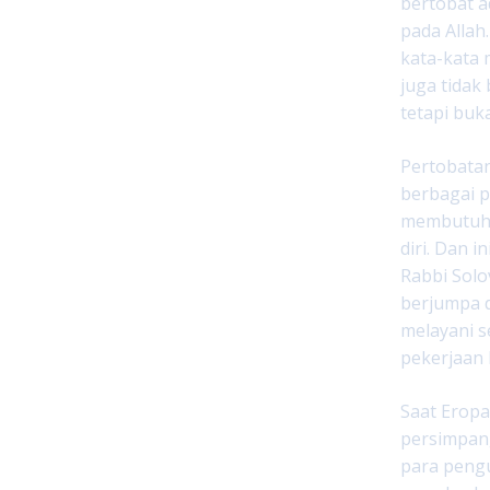
bertobat a
pada Allah
kata-kata 
juga tidak
tetapi buk
Pertobata
berbagai 
membutuhka
diri. Dan 
Rabbi Sol
berjumpa d
melayani 
pekerjaan 
Saat Eropa
persimpan
para pengu