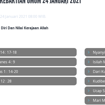
 KEBAKTIAN UMUM 24 JANUARI 2021
24 Januari 2021 08:00 WIB.
i Diri Dan Nilai Kerajaan Allah
NYANYIAN
14 : 17-18
Nyanyi
nes 4 : 9
Isilah
 1 : 14-20
Dari K
 12 : 28
Kudibe
Ucap S
Mari M