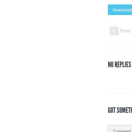
Download 
Prev
S
NO REPLIES
GOT SOMET