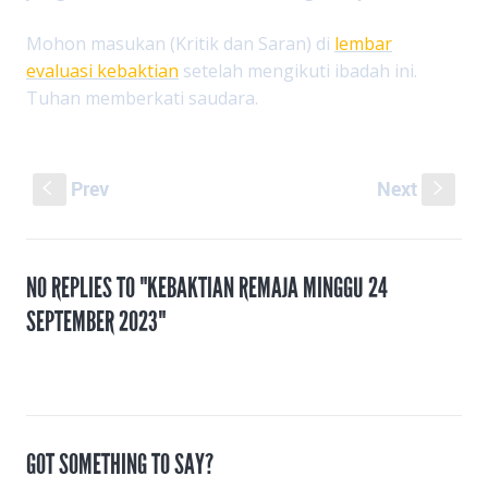
Mohon masukan (Kritik dan Saran) di
lembar
evaluasi kebaktian
setelah mengikuti ibadah ini.
Tuhan memberkati saudara.
Prev
Next
S
s
NO REPLIES TO "KEBAKTIAN REMAJA MINGGU 24
SEPTEMBER 2023"
GOT SOMETHING TO SAY?