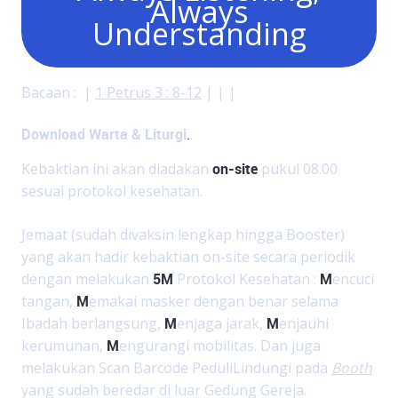
Always
Understanding
Bacaan : |
1 Petrus 3 : 8-12
| | |
Download Warta & Liturgi
.
Kebaktian ini akan diadakan
on-site
pukul 08.00
sesuai protokol kesehatan.
Jemaat (sudah divaksin lengkap hingga Booster)
yang akan hadir kebaktian on-site secara periodik
dengan melakukan
5M
Protokol Kesehatan :
M
encuci
tangan,
M
emakai masker dengan benar selama
Ibadah berlangsung,
M
enjaga jarak,
M
enjauhi
kerumunan,
M
engurangi mobilitas. Dan juga
melakukan Scan Barcode PeduliLindungi pada
Booth
yang sudah beredar di luar Gedung Gereja.