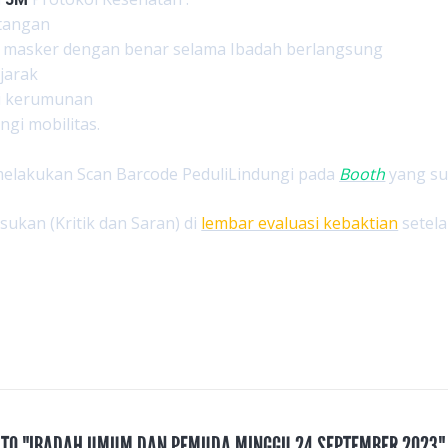
 tangan
 masker dengan benar selama Ibadah berlangsung
jarak
i kerumunan
gi mobilitas.
melakukan Scan Barcode PeduliLindungi pada
Booth
yang su
kan (Kritik dan Saran) di
lembar evaluasi kebaktian
setela
S TO "IBADAH UMUM DAN PEMUDA MINGGU 24 SEPTEMBER 2023"