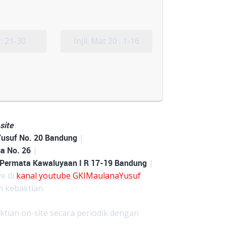
1 : 21-30
Injil. Mat 20 : 1-16
site
:
Yusuf No. 20 Bandung
|
a No. 26
|
 Permata Kawaluyaan I R 17-19 Bandung
|
ve di
kanal youtube GKIMaulanaYusuf
.
am kebaktian.
ktian on-site secara periodik dengan