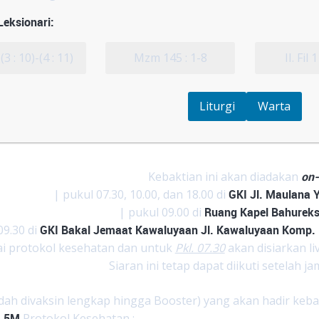
eksionari:
(3 : 10)-(4 : 11)
Mzm 145 : 1-8
II. Fil 
Liturgi
Warta
Kebaktian ini akan diadakan
on-
| pukul 07.30, 10.00, dan 18.00 di
GKI Jl. Maulana 
| pukul 09.00 di
Ruang Kapel Bahureks
09.30 di
GKI Bakal Jemaat Kawaluyaan Jl. Kawaluyaan Komp.
i protokol kesehatan dan untuk
Pkl. 07.30
akan disiarkan li
Siaran ini tetap dapat diikuti setelah j
dah divaksin lengkap hingga Booster) yang akan hadir keba
n
5M
Protokol Kesehatan :