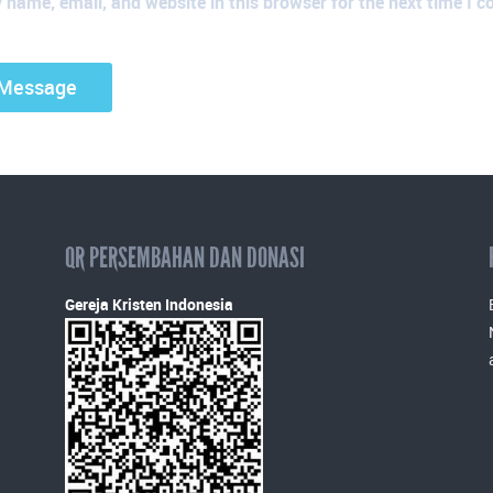
name, email, and website in this browser for the next time I 
QR PERSEMBAHAN DAN DONASI
Gereja Kristen Indonesia