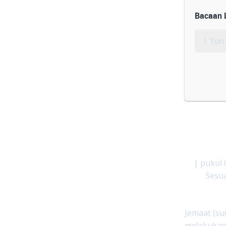
Bacaan L
I. Yun 
| pukul 
Sesua
Jemaat (su
melakuka