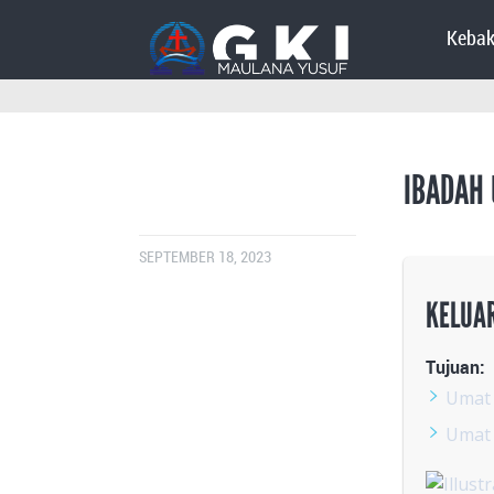
Kebak
IBADAH
SEPTEMBER 18, 2023
KELUA
Tujuan:
Umat 
Umat 