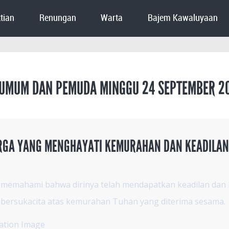
tian
Renungan
Warta
Bajem Kawaluyaan
 UMUM DAN PEMUDA MINGGU 24 SEPTEMBER 2
RGA YANG MENGHAYATI KEMURAHAN DAN KEADILAN
memahami bahwa dirinya telah mendapatkan keadilan dan
bersukacita atas kemurahan Tuhan yang diterima sesama.