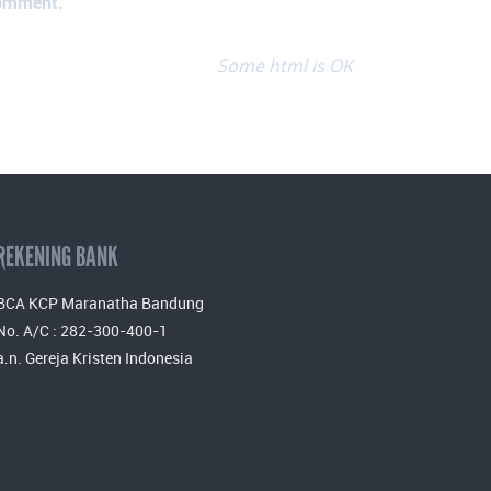
comment.
Some html is OK
REKENING BANK
BCA KCP Maranatha Bandung
No. A/C : 282-300-400-1
a.n. Gereja Kristen Indonesia