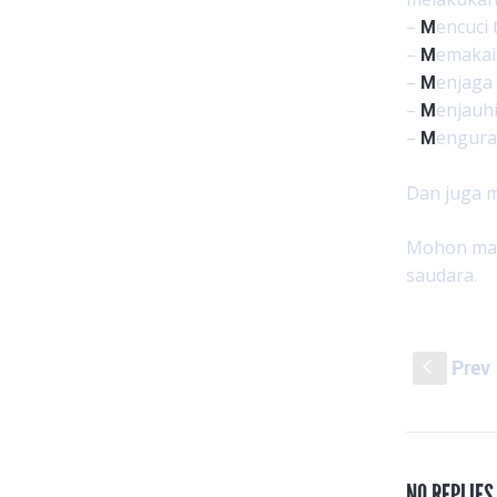
–
M
encuci
–
M
emakai
–
M
enjaga 
–
M
enjauh
–
M
enguran
Dan juga 
Mohon masu
saudara.
Prev
S
NO REPLIE