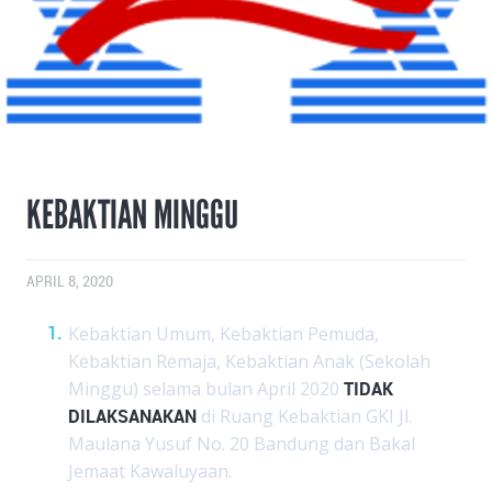
KEBAKTIAN MINGGU
APRIL 8, 2020
Kebaktian Umum, Kebaktian Pemuda,
Kebaktian Remaja, Kebaktian Anak (Sekolah
Minggu) selama bulan April 2020
TIDAK
DILAKSANAKAN
di Ruang Kebaktian GKI Jl.
Maulana Yusuf No. 20 Bandung dan Bakal
Jemaat Kawaluyaan.