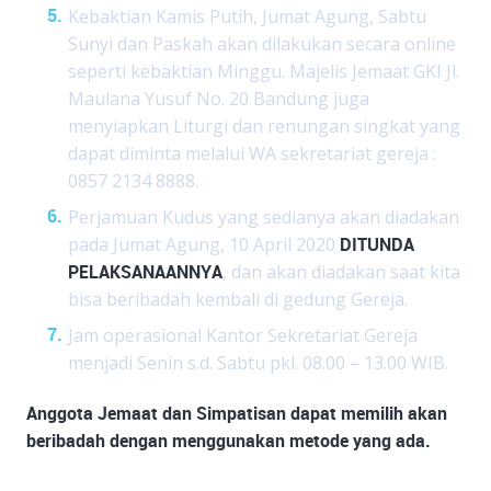
Kebaktian Kamis Putih, Jumat Agung, Sabtu
Sunyi dan Paskah akan dilakukan secara online
seperti kebaktian Minggu. Majelis Jemaat GKI Jl.
Maulana Yusuf No. 20 Bandung juga
menyiapkan Liturgi dan renungan singkat yang
dapat diminta melalui WA sekretariat gereja :
0857 2134 8888.
Perjamuan Kudus yang sedianya akan diadakan
pada Jumat Agung, 10 April 2020
DITUNDA
PELAKSANAANNYA
, dan akan diadakan saat kita
bisa beribadah kembali di gedung Gereja.
Jam operasional Kantor Sekretariat Gereja
menjadi Senin s.d. Sabtu pkl. 08.00 – 13.00 WIB.
Anggota Jemaat dan Simpatisan dapat memilih akan
beribadah dengan menggunakan metode yang ada.