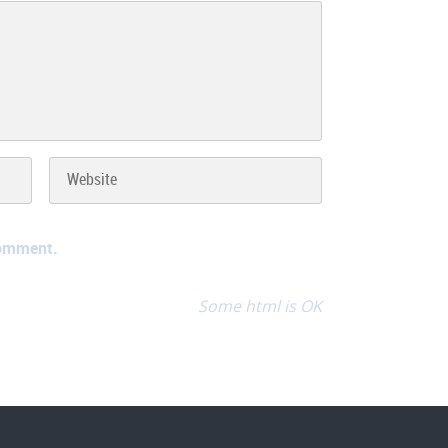
comment.
Some html is OK