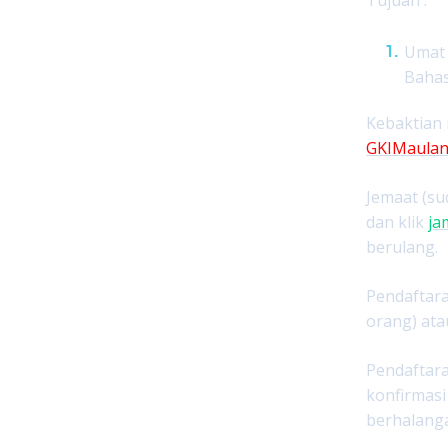
Tujuan :
Umat 
Bahas
Kebaktian 
GKIMaulan
Jemaat (su
dan klik
ja
berulang.
Pendaftara
orang) ata
Pendaftara
konfirmasi
berhalanga