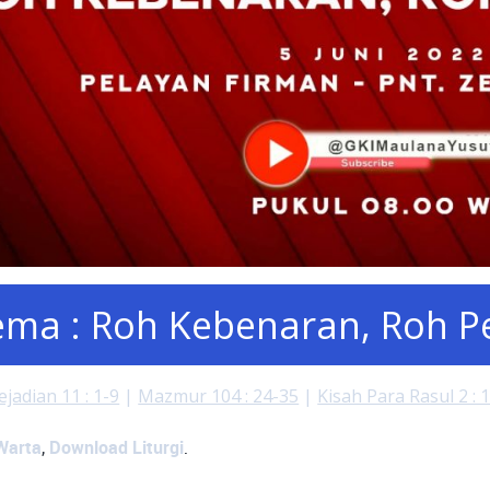
ema : Roh Kebenaran, Roh 
ejadian 11 : 1-9
|
Mazmur 104 : 24-35
|
Kisah Para Rasul 2 : 
Warta
Download Liturgi
,
.