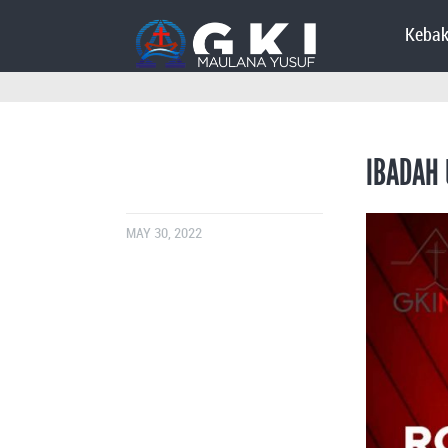
Kebak
IBADAH 
MAY 30, 2022