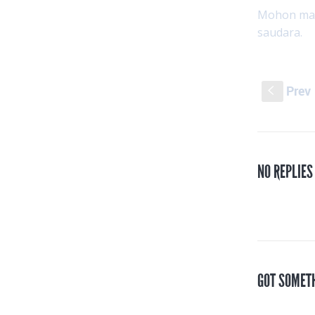
Mohon masu
saudara.
Prev
S
NO REPLIES
GOT SOMET