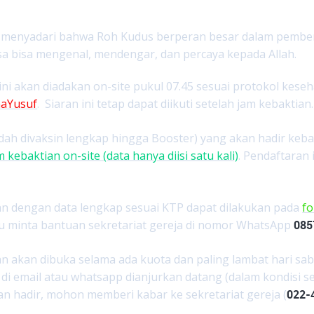
menyadari bahwa Roh Kudus berperan besar dalam pemberit
a bisa mengenal, mendengar, dan percaya kepada Allah.
ini akan diadakan on-site pukul 07.45 sesuai protokol keseha
aYusuf
. Siaran ini tetap dapat diikuti setelah jam kebaktian.
dah divaksin lengkap hingga Booster) yang akan hadir kebak
m kebaktian on-site (data hanya diisi satu kali)
. Pendaftaran 
n dengan data lengkap sesuai KTP dapat dilakukan pada
f
u minta bantuan sekretariat gereja di nomor WhatsApp
085
n akan dibuka selama ada kuota dan paling lambat hari sa
 di email atau whatsapp dianjurkan datang (dalam kondisi s
n hadir, mohon memberi kabar ke sekretariat gereja (
022-