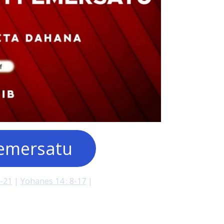
Pemersatu
1-21
|
Yohanes 14 : 8-17
|