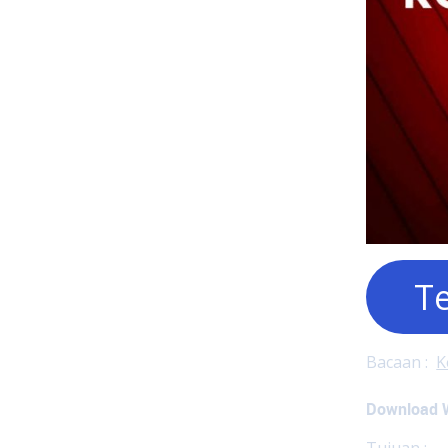
T
Bacaan :
K
Download 