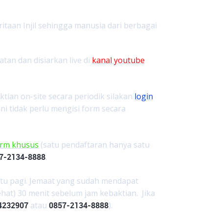
aan Injil sehingga manusia dari berbagai
tan dan disiarkan live di
kanal youtube
tian on-site secara periodik silakan
login
ini tidak perlu mengisi form secara
orm khusus
(satu pendaftaran hanya satu
7-2134-8888
.
btu pagi. Jemaat yang sudah mendapat
ehat) 30 menit sebelum jam kebaktian. Jika
4232907
atau
0857-2134-8888
).