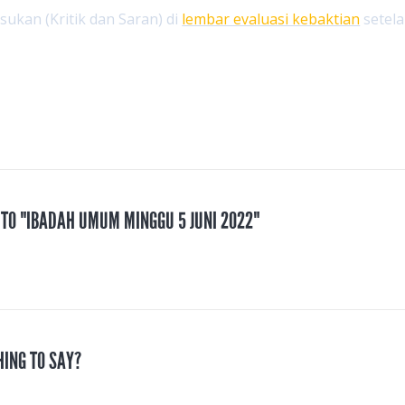
kan (Kritik dan Saran) di
lembar evaluasi kebaktian
setela
 TO "IBADAH UMUM MINGGU 5 JUNI 2022"
HING TO SAY?