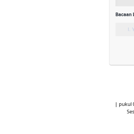
Bacaan L
I. 
| pukul 
Se