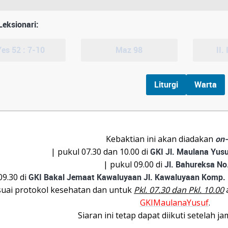
eksionari:
Yes 52 : 7-10
Maz 98
II.
Liturgi
Warta
Kebaktian ini akan diadakan
on-
| pukul 07.30 dan 10.00 di
GKI Jl. Maulana Yus
| pukul 09.00 di
Jl. Bahureksa No
09.30 di
GKI Bakal Jemaat Kawaluyaan Jl. Kawaluyaan Komp.
suai protokol kesehatan dan untuk
Pkl. 07.30 dan Pkl. 10.00
a
GKIMaulanaYusuf
.
Siaran ini tetap dapat diikuti setelah j