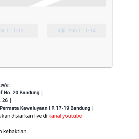
 Ibr 1 : 1-12
Injil. Yoh 1 : 1-14
site
:
uf No. 20 Bandung
|
. 26
|
 Permata Kawaluyaan I R 17-19 Bandung
|
kan disiarkan live di
kanal youtube
am kebaktian.