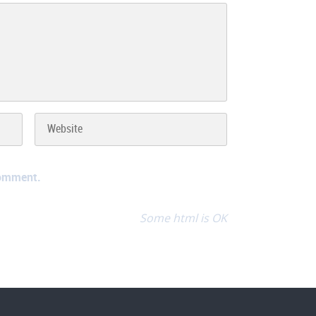
comment.
Some html is OK