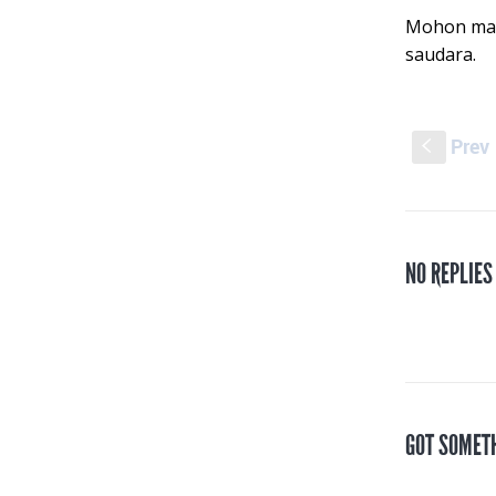
Mohon masu
saudara.
Prev
S
NO REPLIES
GOT SOMET