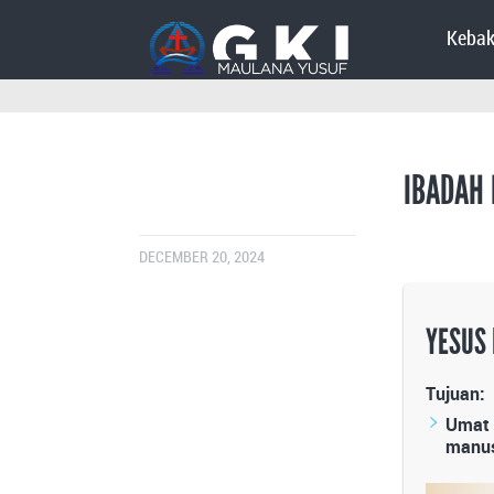
Kebak
IBADAH 
DECEMBER 20, 2024
YESUS
Tujuan:
Umat 
manus