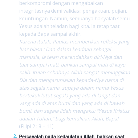
berkompromi dengan mengabaikan
integritasnya demi validasi: pengakuan, pujian,
keuntungan. Namun, semuanya hanyalah semu.
Yesus adalah teladan bagi kita. Ia tetap taat
kepada Bapa sampai akhir.
Karena itulah, Paulus memberikan refleksi yang
luar biasa : Dan dalam keadaan sebagai
manusia, Ia telah merendahkan diri-Nya dan
taat sampai mati, bahkan sampai mati di kayu
salib. Itulah sebabnya Allah sangat meninggikan
Dia dan mengaruniakan kepada-Nya nama di
atas segala nama, supaya dalam nama Yesus
bertekuk lutut segala yang ada di langit dan
yang ada di atas bumi dan yang ada di bawah
bumi, dan segala lidah mengaku: “Yesus Kristus
adalah Tuhan,” bagi kemuliaan Allah, Bapa!
(Filipi 2 : 8 – 11).
Percayalah pada kedaulatan Allah, bahkan saat