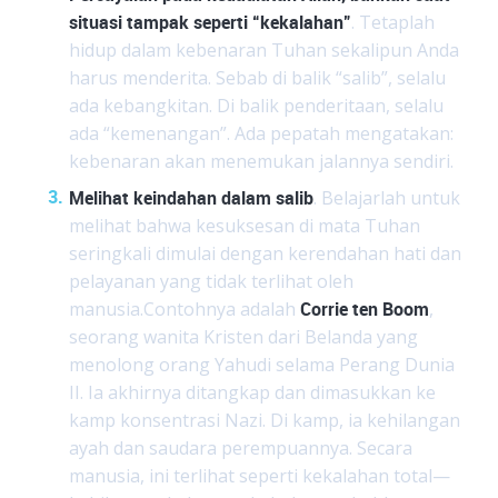
situasi tampak seperti “kekalahan”
. Tetaplah
hidup dalam kebenaran Tuhan sekalipun Anda
harus menderita. Sebab di balik “salib”, selalu
ada kebangkitan. Di balik penderitaan, selalu
ada “kemenangan”. Ada pepatah mengatakan:
kebenaran akan menemukan jalannya sendiri.
Melihat keindahan dalam salib
. Belajarlah untuk
melihat bahwa kesuksesan di mata Tuhan
seringkali dimulai dengan kerendahan hati dan
pelayanan yang tidak terlihat oleh
manusia.Contohnya adalah
Corrie ten Boom
,
seorang wanita Kristen dari Belanda yang
menolong orang Yahudi selama Perang Dunia
II. Ia akhirnya ditangkap dan dimasukkan ke
kamp konsentrasi Nazi. Di kamp, ia kehilangan
ayah dan saudara perempuannya. Secara
manusia, ini terlihat seperti kekalahan total—