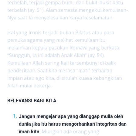
terbelah, terjadi gempa bumi, dan bukit-bukit batu
terbelah (ay. 51). Alam semesta mengakui kemuliaan-
Nya saat Ia menyelesaikan karya keselamatan.
Hal yang ironis terjadi: bukan Pilatus atau para
pemuka agama yang melihat kemuliaan itu,
melainkan kepala pasukan Romawi yang berkata:
“Sungguh, Ia ini adalah Anak Allah” (ay. 54).
Kemuliaan Allah sering kali tersembunyi di balik
penderitaan. Saat kita merasa “mati” terhadap
impian atau ego kita, di situlah kuasa kebangkitan
Allah mulai bekerja.
RELEVANSI BAGI KITA
Jangan mengejar apa yang dianggap mulia oleh
dunia jika itu harus mengorbankan integritas dan
iman kita
. Mungkin ada orang yang