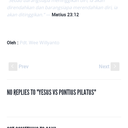
“Sebab barangsiapa meninggikan diri, ia akan
direndahkan dan barangsiapa merendahkan diri, ia
akan ditinggikan.”
—
Matius 23:12
.
Oleh :
Pdt. Wee Willyanto
Prev
Next
S
s
NO REPLIES TO "YESUS VS PONTIUS PILATUS"