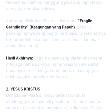
tanpa mau memikul tanggung jawab. Ia ingin tetap
menjaga kemuliaan dirinya.
Apa yang dilakukan Pilatus ini disebut
“Fragile
Grandiosity” (Keagungan yang Rapuh)
. Di balik
penampilannya yang begitu berkuasa, ia sebenarnya
tersudut oleh keadaan, ia merasa cemas dan tidak
aman (insecurity).
Hasil Akhirnya:
Segala upaya yang dia lakukan demi
menjaga nama baiknya, namun sejarah mencatat
namanya ditulis dengan tinta merah. Ia dianggap
telah gagal membela kebenaran.
2. YESUS KRISTUS
Di hadapan Pilatus, Yesus terlihat kalah. Ia
dibelenggu dan menjadi pesakitan. Dalam keadaan
seperti itu, Ia tidak membela diri, Ia diam (ay. 12-14),