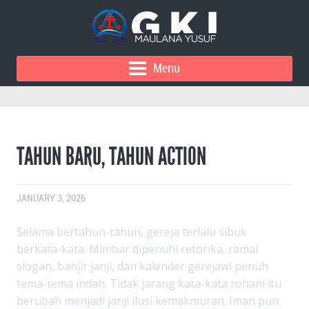
Menu
TAHUN BARU, TAHUN ACTION
JANUARY 3, 2026
Selama bertahun-tahun, gereja terlalu sibuk
berkata-kata. Mimbar dipenuhi retorika, ramai
slogan, banjir janji, dan kalender gerejawi penuh
tema-tema indah. Tidak jarang kata-kata rohani itu
berubah menjadi janji ilusi kemakmuran. Iman pun