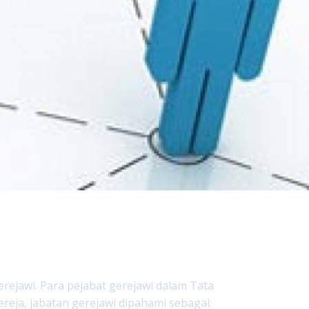
rejawi. Para pejabat gerejawi dalam Tata
eja, jabatan gerejawi dipahami sebagai: