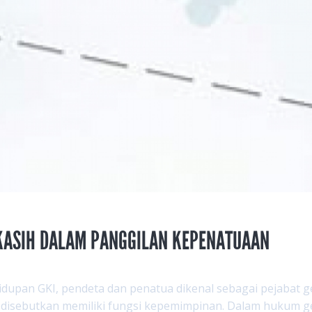
 KASIH DALAM PANGGILAN KEPENATUAAN
dupan GKI, pendeta dan penatua dikenal sebagai pejabat ge
 disebutkan memiliki fungsi kepemimpinan. Dalam hukum ger