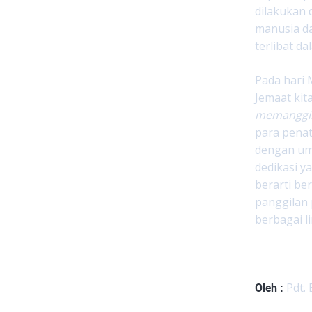
dilakukan 
manusia da
terlibat da
Pada hari 
Jemaat kit
memanggil 
para pena
dengan uma
dedikasi y
berarti be
panggilan 
berbagai 
Oleh :
Pdt.