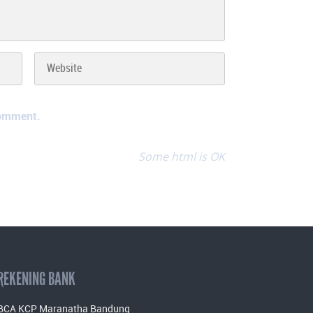
comment.
Some html is OK
REKENING BANK
BCA KCP Maranatha Bandung