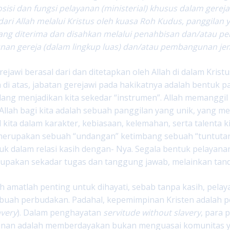
sisi dan fungsi pelayanan (ministerial) khusus dalam gere
dari Allah melalui Kristus oleh kuasa Roh Kudus, panggilan y
ang diterima dan disahkan melalui penahbisan dan/atau pe
n gereja (dalam lingkup luas) dan/atau pembangunan jema
rejawi berasal dari dan ditetapkan oleh Allah di dalam Kris
 di atas, jabatan gerejawi pada hakikatnya adalah bentuk pa
edang menjadikan kita sekedar “instrumen”. Allah memanggil 
Allah bagi kita adalah sebuah panggilan yang unik, yang me
kita dalam karakter, kebiasaan, kelemahan, serta talenta k
h merupakan sebuah “undangan” ketimbang sebuah “tuntuta
k dalam relasi kasih dengan- Nya. Segala bentuk pelayana
pakan sekadar tugas dan tanggung jawab, melainkan tanda 
h amatlah penting untuk dihayati, sebab tanpa kasih, pela
buah perbudakan. Padahal, kepemimpinan Kristen adalah p
avery
). Dalam penghayatan
servitude without slavery
, para 
nan adalah memberdayakan bukan menguasai komunitas ya