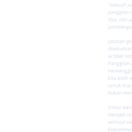
“sebuah po
panggilan 
Nya, dan y
pembanguna
Jabatan ge
disebutkan
ia tidak s
Panggilan 
memanggil 
kita lebi
untuk masu
bukan meru
Unsur kasi
menjadi se
without sl
kepemimpi