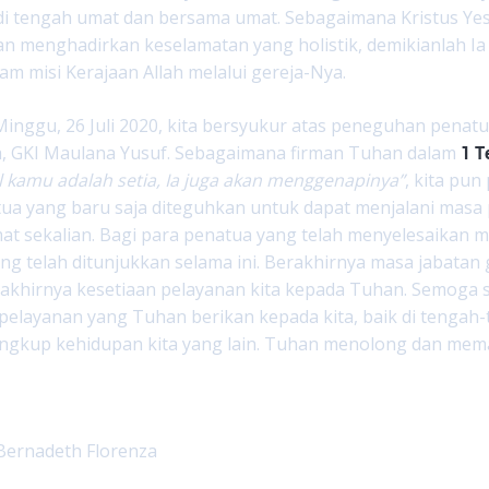
di tengah umat dan bersama umat. Sebagaimana Kristus Yes
n menghadirkan keselamatan yang holistik, demikianlah Ia
lam misi Kerajaan Allah melalui gereja-Nya.
Minggu, 26 Juli 2020, kita bersyukur atas peneguhan penatu
a, GKI Maulana Yusuf. Sebagaimana firman Tuhan dalam
1 T
kamu adalah setia, Ia juga akan menggenapinya”
, kita pu
tua yang baru saja diteguhkan untuk dapat menjalani mas
t sekalian. Bagi para penatua yang telah menyelesaikan m
ang telah ditunjukkan selama ini. Berakhirnya masa jabatan 
rakhirnya kesetiaan pelayanan kita kepada Tuhan. Semoga 
pelayanan yang Tuhan berikan kepada kita, baik di tenga
lingkup kehidupan kita yang lain. Tuhan menolong dan me
 Bernadeth Florenza