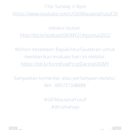
This Sunday // 8pm
https://www.youtube.com/c/GKIMaulanaYusuf20
melalui tautan :
http://bit.ly/podcastGKIMY21Agustus2022
Mohon kesediaan Bapak/Ibu/Saudara/i untuk
memberikan evaluasi hari ini melalui :
https://bit.ly/FormEvalProgDaringGKIMY
Sampaikan komentar atau pertanyaan melalui :
WA : 085721348888
#GKIMaulanaYusuf
#dirumahaja