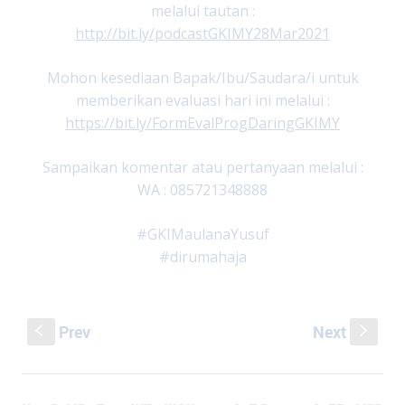
melalui tautan :
http://bit.ly/podcastGKIMY28Mar2021
Mohon kesediaan Bapak/Ibu/Saudara/i untuk
memberikan evaluasi hari ini melalui :
https://bit.ly/FormEvalProgDaringGKIMY
Sampaikan komentar atau pertanyaan melalui :
WA : 085721348888
#GKIMaulanaYusuf
#dirumahaja
Prev
Next
S
s