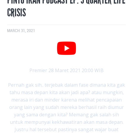
CRISIS
MARCH 31, 2021
Premier 28 Maret 2021 20:00 WIB
Pernah gak sih.. terjebak dalam fase dimana kita gak
tahu masa depan kita akan jadi apa? atau mungkin,
merasa iri dan minder karena melihat pencapaian
orang lain yang sudah mereka berhasil raih diumur
yang sama dengan kita? Memang gak salah sih
untuk mempunyai kekhawatiran akan masa depan.
Justru hal tersebut pastinya sangat wajar buat