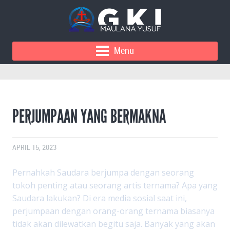
Menu
PERJUMPAAN YANG BERMAKNA
APRIL 15, 2023
Pernahkah Saudara berjumpa dengan seorang
tokoh penting atau seorang artis ternama? Apa yang
Saudara lakukan? Di era media sosial saat ini,
perjumpaan dengan orang-orang ternama biasanya
tidak akan dilewatkan begitu saja. Banyak yang akan