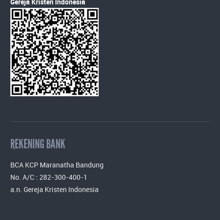
Gereja Kristen Indonesia
REKENING BANK
BCA KCP Maranatha Bandung
No. A/C : 282-300-400-1
a.n. Gereja Kristen Indonesia