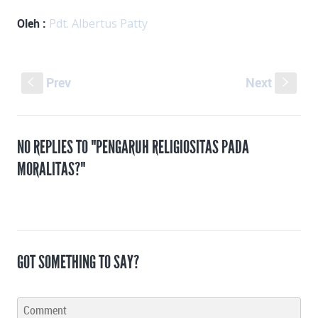
Oleh :
Pdt. Albertus Patty
Prev
Next
S
s
NO REPLIES TO "PENGARUH RELIGIOSITAS PADA
MORALITAS?"
GOT SOMETHING TO SAY?