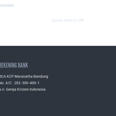
comment.
Some html is OK
REKENING BANK
BCA KCP Maranatha Bandung
No. A/C : 282-300-400-1
a.n. Gereja Kristen Indonesia