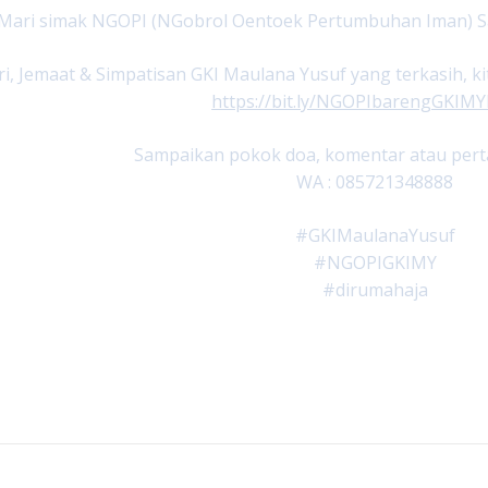
Mari simak NGOPI (NGobrol Oentoek Pertumbuhan Iman) Sabtu
i, Jemaat & Simpatisan GKI Maulana Yusuf yang terkasih, ki
https://bit.ly/NGOPIbarengGKIMY
Sampaikan pokok doa, komentar atau perta
WA : 085721348888
#GKIMaulanaYusuf
#NGOPIGKIMY
#dirumahaja