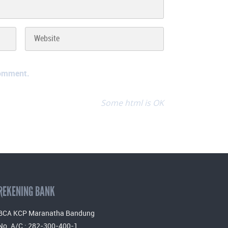
comment.
Some html is OK
REKENING BANK
BCA KCP Maranatha Bandung
No. A/C : 282-300-400-1