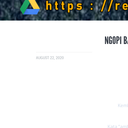
NGOPI B
AUGUST 22, 2020
Kemb
Kata “amb