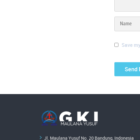
Save my 
Jl. Maulana Yusuf No. 20 Bandung, Indonesia