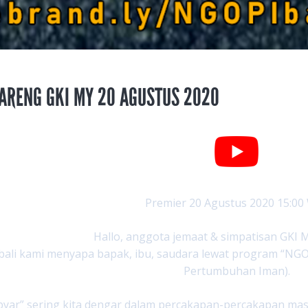
ARENG GKI MY 20 AGUSTUS 2020
Premier 20 Agustus 2020 15:00
Hallo, anggota jemaat & simpatisan GKI 
ali kami menyapa bapak, ibu, saudara lewat program “NG
Pertumbuhan Iman).
yar” sering kita dengar dalam percakapan-percakapan masa