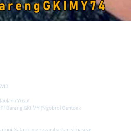
 WIB
Maulana Yusuf.
OPI Bareng GKI MY (Ngobrol Oentoek
 kini. Kata ini menggambarkan situasi yg