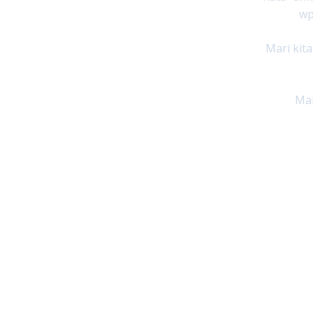
wp
Mari kit
Mar