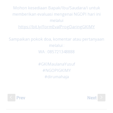
Mohon kesediaan Bapak/Ibu/Saudara/i untuk
memberikan evaluasi mengenai NGOPI hari ini
melalui
https://bit.ly/FormEvalProgDaringGKIMY
Sampaikan pokok doa, komentar atau pertanyaan
melalui :
WA : 085721348888
#GKIMaulanaYusuf
#NGOPIGKIMY
#dirumahaja
Prev
Next
S
s