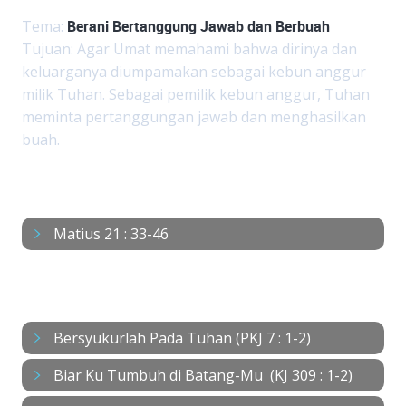
Tema:
Berani Bertanggung Jawab dan Berbuah
Tujuan: Agar Umat memahami bahwa dirinya dan
keluarganya diumpamakan sebagai kebun anggur
milik Tuhan. Sebagai pemilik kebun anggur, Tuhan
meminta pertanggungan jawab dan menghasilkan
buah.
BACAAN
Matius 21 : 33-46
NYANYIAN
Bersyukurlah Pada Tuhan (PKJ 7 : 1-2)
Biar Ku Tumbuh di Batang-Mu (KJ 309 : 1-2)