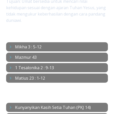
Tujuan: Umat bersedia untuk mencari nilai
kehidupan sesuai dengan ajaran Tuhan Yesus, yang
tidak mengukur keberhasilan dengan cara pandang
duniawi.
BACAAN
Mikha 3 : 5-12
Mazmur 43
1 Tesalonika 2 : 9-13
Matius 23 : 1-12
NYANYIAN
Kunyanyikan Kasih Setia Tuhan (PKJ 14)