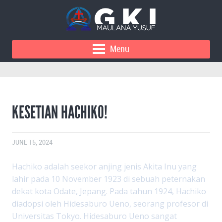
Menu
KESETIAN HACHIKO!
JUNE 15, 2024
Hachiko adalah seekor anjing jenis Akita Inu yang
lahir pada 10 November 1923 di sebuah peternakan
dekat kota Odate, Jepang. Pada tahun 1924, Hachiko
diadopsi oleh Hidesaburo Ueno, seorang profesor di
Universitas Tokyo. Hidesaburo Ueno sangat