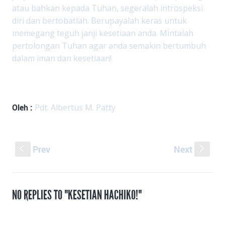
atau bahkan kepada Tuhan, segeralah introspeksi
diri dan bertobatlah. Berupayalah keras untuk
memegang teguh janji kesetiaan anda. Mintalah
pertolongan Tuhan agar anda semakin bertumbuh
dalam iman dan kesetiaan!
Oleh :
Pdt. Albertus M. Patty
Prev
Next
S
s
NO REPLIES TO "KESETIAN HACHIKO!"