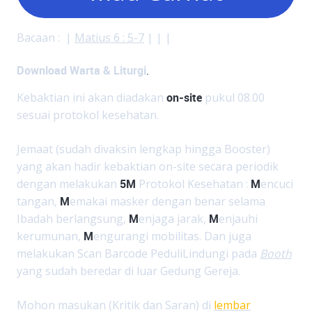
Bacaan : |
Matius 6 : 5-7
| | |
Download Warta & Liturgi
.
Kebaktian ini akan diadakan
on-site
pukul 08.00
sesuai protokol kesehatan.
Jemaat (sudah divaksin lengkap hingga Booster)
yang akan hadir kebaktian on-site secara periodik
dengan melakukan
5M
Protokol Kesehatan :
M
encuci
tangan,
M
emakai masker dengan benar selama
Ibadah berlangsung,
M
enjaga jarak,
M
enjauhi
kerumunan,
M
engurangi mobilitas. Dan juga
melakukan Scan Barcode PeduliLindungi pada
Booth
yang sudah beredar di luar Gedung Gereja.
Mohon masukan (Kritik dan Saran) di
lembar