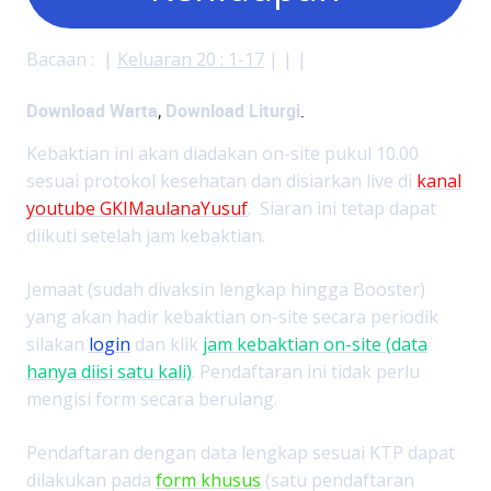
Bacaan : |
Keluaran 20 : 1-17
| | |
Download Warta
Download Liturgi
,
.
Kebaktian ini akan diadakan on-site pukul 10.00
sesuai protokol kesehatan dan disiarkan live di
kanal
youtube GKIMaulanaYusuf
. Siaran ini tetap dapat
diikuti setelah jam kebaktian.
Jemaat (sudah divaksin lengkap hingga Booster)
yang akan hadir kebaktian on-site secara periodik
silakan
login
dan klik
jam kebaktian on-site (data
hanya diisi satu kali)
. Pendaftaran ini tidak perlu
mengisi form secara berulang.
Pendaftaran dengan data lengkap sesuai KTP dapat
dilakukan pada
form khusus
(satu pendaftaran