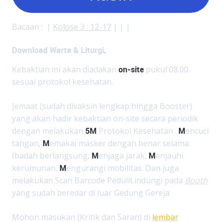
Bacaan : |
Kolose 3 : 12-17
| | |
Download Warta & Liturgi
.
Kebaktian ini akan diadakan
on-site
pukul 08.00
sesuai protokol kesehatan.
Jemaat (sudah divaksin lengkap hingga Booster)
yang akan hadir kebaktian on-site secara periodik
dengan melakukan
5M
Protokol Kesehatan :
M
encuci
tangan,
M
emakai masker dengan benar selama
Ibadah berlangsung,
M
enjaga jarak,
M
enjauhi
kerumunan,
M
engurangi mobilitas. Dan juga
melakukan Scan Barcode PeduliLindungi pada
Booth
yang sudah beredar di luar Gedung Gereja.
Mohon masukan (Kritik dan Saran) di
lembar