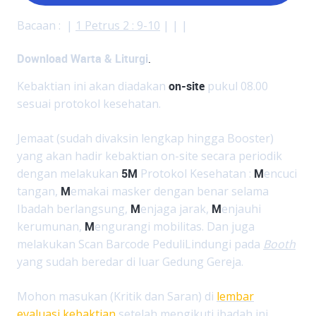
Bacaan : |
1 Petrus 2 : 9-10
| | |
Download Warta & Liturgi
.
Kebaktian ini akan diadakan
on-site
pukul 08.00
sesuai protokol kesehatan.
Jemaat (sudah divaksin lengkap hingga Booster)
yang akan hadir kebaktian on-site secara periodik
dengan melakukan
5M
Protokol Kesehatan :
M
encuci
tangan,
M
emakai masker dengan benar selama
Ibadah berlangsung,
M
enjaga jarak,
M
enjauhi
kerumunan,
M
engurangi mobilitas. Dan juga
melakukan Scan Barcode PeduliLindungi pada
Booth
yang sudah beredar di luar Gedung Gereja.
Mohon masukan (Kritik dan Saran) di
lembar
evaluasi kebaktian
setelah mengikuti ibadah ini.