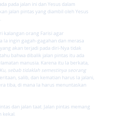
ada pada jalan ini dan Yesus dalam
n jalan pintas yang diambil oleh Yesus
.
i kalangan orang Farisi agar
na Ia ingin gagah-gagahan dan merasa
yang akan terjadi pada diri-Nya tidak
hu bahwa dibalik jalan pintas itu ada
matan manusia. Karena itu Ia berkata,
-Ku, sebab tidaklah semestinya seorang
ritaan, salib, dan kematian harus Ia jalani,
era tiba, di mana Ia harus menuntaskan
pintas dan jalan taat. Jalan pintas memang
 kekal.