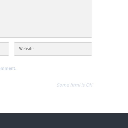
comment.
Some html is OK