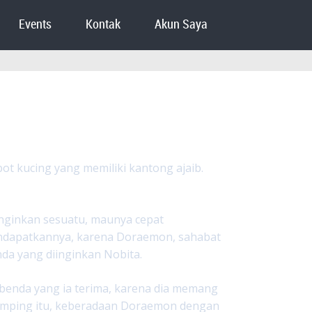
Events
Kontak
Akun Saya
bot kucing yang memiliki kantong ajaib.
inginkan sesuatu, maunya cepat
endapatkannya, karena Doraemon, sahabat
da yang diinginkan Nobita.
enda yang ia terima, karena dia memang
 samping itu, keberadaan Doraemon dengan