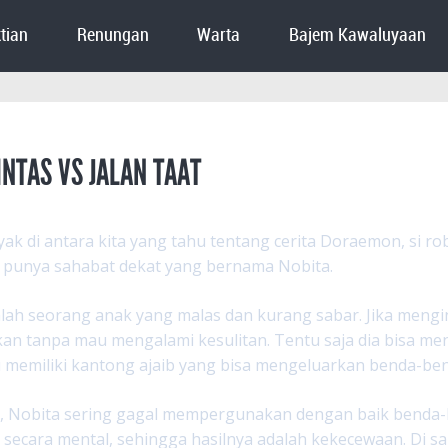
tian
Renungan
Warta
Bajem Kawaluyaan
INTAS VS JALAN TAAT
ak di antara kita yang tahu tentang cerita Doraemon, si ro
punya sahabat dekat yang bernama Nobita.
lah seorang anak yang malas dan kurang sabar. Jika meng
an tanpa mau mengalami kesulitan. Tentu saja dia bisa m
u memiliki kantong ajaib yang bisa mengeluarkan benda-ben
, Nobita sering gagal mempergunakan dengan baik benda-b
 secara mental, sehingga hasilnya adalah kekecewaan. Di