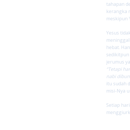
tahapan de
kerangka m
meskipun 
Yesus tida
meninggal
hebat. Han
sedikitpun
jerumus ya
“Tetapi ha
nabi dibun
itu sudah 
misi-Nya 
Setiap har
menggiurka