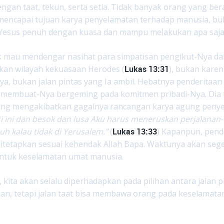
ngan taat, tekun, serta setia. Tidak banyak orang yang ber
encapai tujuan karya penyelamatan terhadap manusia, buka
Yesus penuh dengan kuasa dan mampu melakukan apa saja
k mau mendengar nasihat para simpatisan pengikut-Nya dar
kan wilayah kekuasaan Herodes (
Lukas 13:31
), bukan kare
ya, bukan jalan pintas yang Ia ambil. Hebatnya penderitaan 
 membuat-Nya bergeming pada komitmen pribadi-Nya. Dia ta
ng mengakibatkan gagalnya rancangan karya agung penyela
ri ini dan besok dan lusa Aku harus meneruskan perjalanan
uh kalau tidak di Yerusalem.”
(
Lukas 13:33
) Kapanpun, pende
ditetapkan sesuai kehendak Allah Bapa. Waktunya akan seg
untuk keselamatan umat manusia.
i, kita akan selalu diperhadapkan pada pilihan antara jalan 
n, tetapi jalan taat bisa membawa orang pada keselamatan