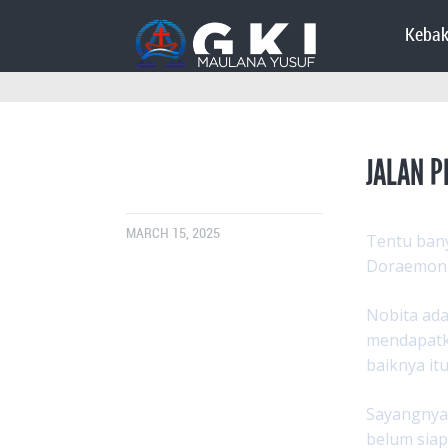
Kebak
JALAN P
MARCH 15, 2025
Tentu bany
Doraemon 
Nobita ada
mendapatk
baiknya it
Sayangnya
belum siap