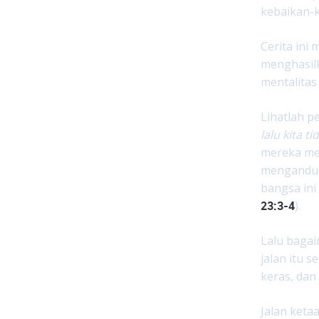
kebaikan-k
Cerita ini
menghasilk
mentalitas
Lihatlah 
lalu kita 
mereka men
mengandun
bangsa ini
23:3-4
).
Lalu bagai
jalan itu 
keras, dan
Jalan keta