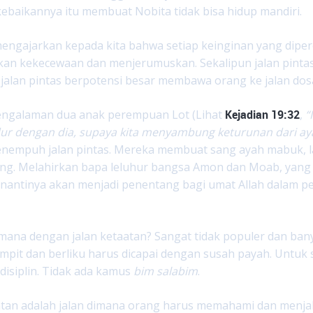
ebaikannya itu membuat Nobita tidak bisa hidup mandiri.
 mengajarkan kepada kita bahwa setiap keinginan yang dipe
an kekecewaan dan menjerumuskan. Sekalipun jalan pintas
 jalan pintas berpotensi besar membawa orang ke jalan dos
pengalaman dua anak perempuan Lot (Lihat
Kejadian 19:32
,
“
tidur dengan dia, supaya kita menyambung keturunan dari aya
empuh jalan pintas. Mereka membuat sang ayah mabuk, lal
g. Melahirkan bapa leluhur bangsa Amon dan Moab, yang t
 nantinya akan menjadi penentang bagi umat Allah dalam p
mana dengan jalan ketaatan? Sangat tidak populer dan bany
sempit dan berliku harus dicapai dengan susah payah. Untuk
 disiplin. Tidak ada kamus
bim salabim
.
atan adalah jalan dimana orang harus memahami dan menjal