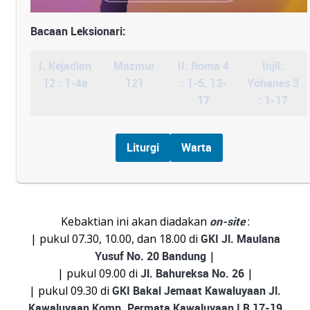
Bacaan Leksionari:
I. Kejadian
Mazmur
II. Roma 4
Injil.
12 : 1-4a
121
: 1-5, 13-
Yohanes 3
17
: 1-17
Liturgi
Warta
Kebaktian ini akan diadakan
on-site
:
| pukul 07.30, 10.00, dan 18.00 di
GKI Jl. Maulana
Yusuf No. 20 Bandung
|
| pukul 09.00 di
Jl. Bahureksa No. 26
|
| pukul 09.30 di
GKI Bakal Jemaat Kawaluyaan Jl.
Kawaluyaan Komp. Permata Kawaluyaan I R 17-19