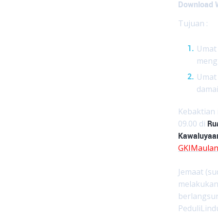
Download W
Tujuan :
Umat 
mengh
Umat 
damai
Kebaktian i
09.00 di
Ru
Kawaluyaan
GKIMaulan
Jemaat (su
melakuka
berlangsu
PeduliLin