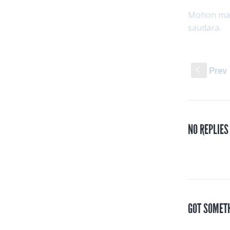
Mohon masu
saudara.
Prev
S
NO REPLIE
GOT SOMET