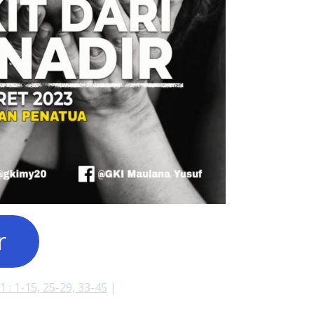
r
 : 1-15, 25-29, 33-45
|