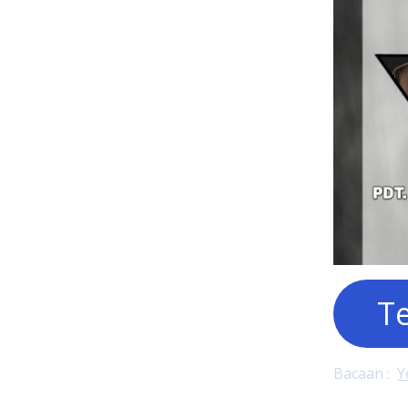
Te
Bacaan :
Y