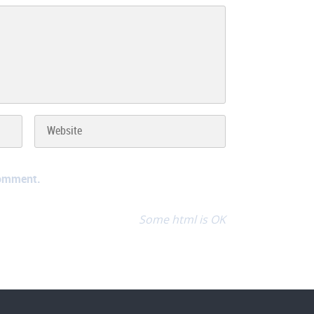
comment.
Some html is OK