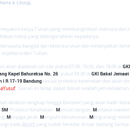
arta & Liturgi
.
meyakini karya Tuhan yang membangkitkan manusia dari ti
idupi hidup yang dianugerahkan kepadanya.
berusaha bangkit dari keterpurukan dan melanjutkan ke
 sejahtera dari Tuhan.
ni akan diadakan on-site pukul 07.30, 10.00, dan 18.00 di
GKI
ang Kapel Bahureksa No. 26
, pukul 09.30 di
GKI Bakal Jemaat
 I R 17-19 Bandung
sesuai protokol kesehatan dan akan disi
aYusuf
. Siaran ini tetap dapat diikuti setelah jam kebaktian.
dah divaksin lengkap hingga Booster) yang akan hadir keba
n
5M
Protokol Kesehatan :
M
encuci tangan,
M
emakai masker
ng,
M
enjaga jarak,
M
enjauhi kerumunan,
M
engurangi mobil
dungi pada
Booth
yang sudah beredar di luar Gedung Gereja.