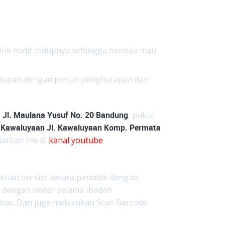
tik nadir hidupnya sehingga mereka mau
hidupan dengan penuh pengharapan dan
 Jl. Maulana Yusuf No. 20 Bandung
, pukul
 Kawaluyaan Jl. Kawaluyaan Komp. Permata
arkan live di
kanal youtube
ktian on-site secara periodik dengan
 dengan benar selama Ibadah
itas. Dan juga melakukan Scan Barcode