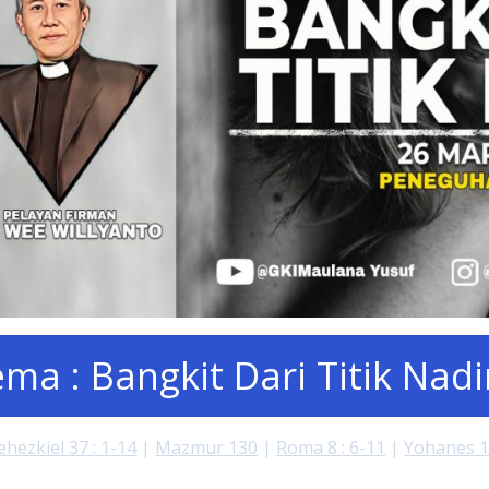
ma : Bangkit Dari Titik Nadi
ehezkiel 37 : 1-14
|
Mazmur 130
|
Roma 8 : 6-11
|
Yohanes 11