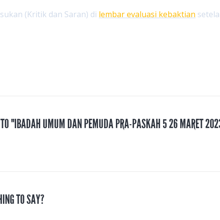
kan (Kritik dan Saran) di
lembar evaluasi kebaktian
setela
S TO "IBADAH UMUM DAN PEMUDA PRA-PASKAH 5 26 MARET 202
HING TO SAY?