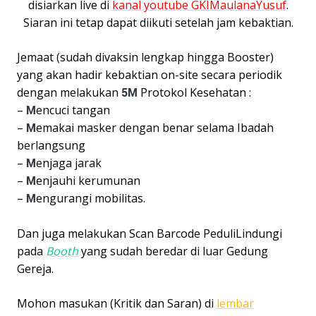
disiarkan live di
kanal youtube GKIMaulanaYusuf
.
Siaran ini tetap dapat diikuti setelah jam kebaktian.
Jemaat (sudah divaksin lengkap hingga Booster)
yang akan hadir kebaktian on-site secara periodik
dengan melakukan
5M
Protokol Kesehatan :
–
M
encuci tangan
–
M
emakai masker dengan benar selama Ibadah
berlangsung
–
M
enjaga jarak
–
M
enjauhi kerumunan
–
M
engurangi mobilitas.
Dan juga melakukan Scan Barcode PeduliLindungi
pada
Booth
yang sudah beredar di luar Gedung
Gereja.
Mohon masukan (Kritik dan Saran) di
lembar