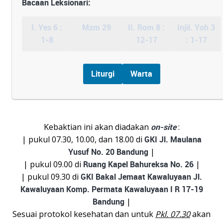
Bacaan Leksionari:
I. Yes 6 :
Mzm 29
II. Rom 8 :
Injil. Yoh 3
1-8
12-17
: 1-17
Liturgi
Warta
Kebaktian ini akan diadakan
on-site
:
| pukul 07.30, 10.00, dan 18.00 di
GKI Jl. Maulana
Yusuf No. 20 Bandung
|
| pukul 09.00 di
Ruang Kapel Bahureksa No. 26
|
| pukul 09.30 di
GKI Bakal Jemaat Kawaluyaan Jl.
Kawaluyaan Komp. Permata Kawaluyaan I R 17-19
Bandung
|
Sesuai protokol kesehatan dan untuk
Pkl. 07.30
akan