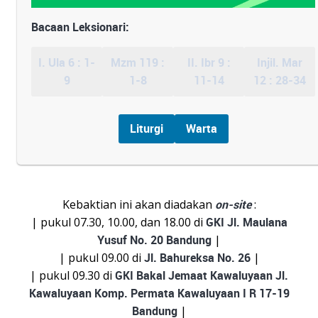
Bacaan Leksionari:
I. Ula 6 : 1-
Mzm 119 :
II. Ibr 9 :
Injil. Mar
9
1-8
11-14
12 : 28-34
Liturgi
Warta
Kebaktian ini akan diadakan
on-site
:
| pukul 07.30, 10.00, dan 18.00 di
GKI Jl. Maulana
Yusuf No. 20 Bandung
|
| pukul 09.00 di
Jl. Bahureksa No. 26
|
| pukul 09.30 di
GKI Bakal Jemaat Kawaluyaan Jl.
Kawaluyaan Komp. Permata Kawaluyaan I R 17-19
Bandung
|