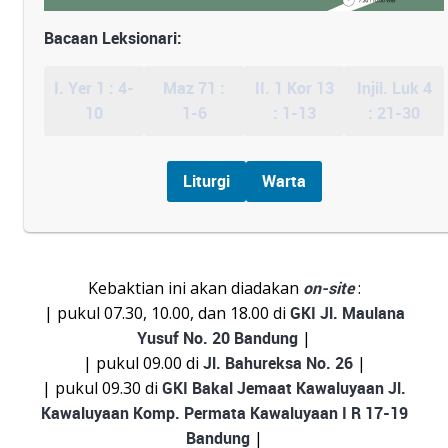
Bacaan Leksionari:
I. Yer 1 : 4-
Maz 71 :
II. 1 Kor 13
Injil. Luk 4
10
1-6
: 1-13
: 21-30
Liturgi
Warta
Kebaktian ini akan diadakan
on-site
:
| pukul 07.30, 10.00, dan 18.00 di
GKI Jl. Maulana
Yusuf No. 20 Bandung
|
| pukul 09.00 di
Jl. Bahureksa No. 26
|
| pukul 09.30 di
GKI Bakal Jemaat Kawaluyaan Jl.
Kawaluyaan Komp. Permata Kawaluyaan I R 17-19
Bandung
|