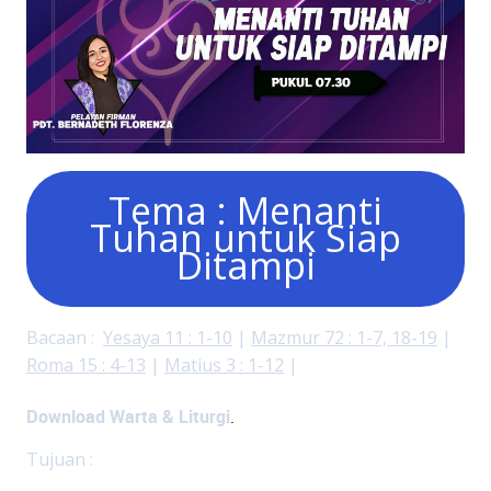
Tema : Menanti
Tuhan untuk Siap
Ditampi
Bacaan :
Yesaya 11 : 1-10
|
Mazmur 72 : 1-7, 18-19
|
Roma 15 : 4-13
|
Matius 3 : 1-12
|
Download Warta & Liturgi
.
Tujuan :