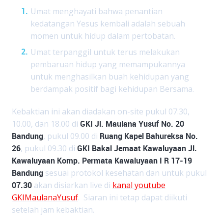
Umat menghayati bahwa penantian
kedatangan Yesus kembali adalah sebuah
momen untuk hidup dalam pertobatan.
Umat terpanggil untuk terus melakukan
pembaruan hidup yang memampukannya
untuk menghasilkan buah kehidupan yang
berdampak positif bagi kehidupan Bersama.
Kebaktian ini akan diadakan on-site pukul 07.30,
10.00, dan 18.00 di
GKI Jl. Maulana Yusuf No. 20
Bandung
, pukul 09.00 di
Ruang Kapel Bahureksa No.
26
, pukul 09.30 di
GKI Bakal Jemaat Kawaluyaan Jl.
Kawaluyaan Komp. Permata Kawaluyaan I R 17-19
Bandung
sesuai protokol kesehatan dan untuk pukul
07.30
akan disiarkan live di
kanal youtube
GKIMaulanaYusuf
. Siaran ini tetap dapat diikuti
setelah jam kebaktian.