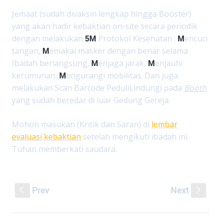
Jemaat (sudah divaksin lengkap hingga Booster)
yang akan hadir kebaktian on-site secara periodik
dengan melakukan
5M
Protokol Kesehatan :
M
encuci
tangan,
M
emakai masker dengan benar selama
Ibadah berlangsung,
M
enjaga jarak,
M
enjauhi
kerumunan,
M
engurangi mobilitas. Dan juga
melakukan Scan Barcode PeduliLindungi pada
Booth
yang sudah beredar di luar Gedung Gereja.
Mohon masukan (Kritik dan Saran) di
lembar
evaluasi kebaktian
setelah mengikuti ibadah ini.
Tuhan memberkati saudara.
Prev
Next
S
s