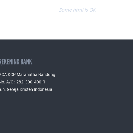
Some html is OK
REKENING BANK
BCA KCP Maranatha Bandung
No. A/C : 282-300-400-1
a.n. Gereja Kristen Indonesia