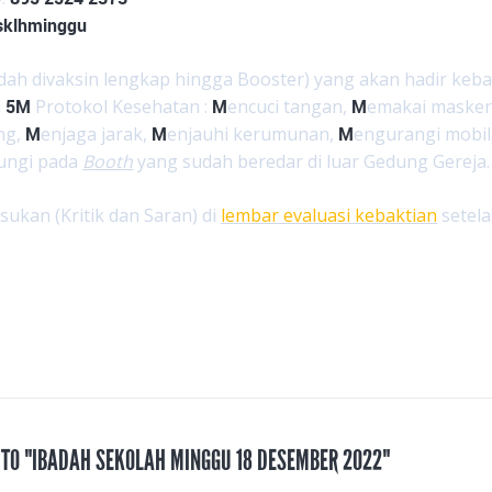
sklhminggu
dah divaksin lengkap hingga Booster) yang akan hadir keba
n
5M
Protokol Kesehatan :
M
encuci tangan,
M
emakai masker
ng,
M
enjaga jarak,
M
enjauhi kerumunan,
M
engurangi mobil
dungi pada
Booth
yang sudah beredar di luar Gedung Gereja.
kan (Kritik dan Saran) di
lembar evaluasi kebaktian
setela
 TO "IBADAH SEKOLAH MINGGU 18 DESEMBER 2022"