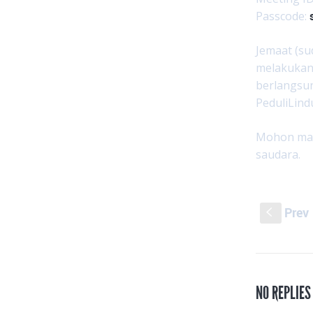
Passcode:
Jemaat (su
melakuka
berlangsu
PeduliLin
Mohon masu
saudara.
Prev
S
NO REPLIES