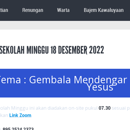
tian
Renungan
Warta
Bajem Kawaluyaan
SEKOLAH MINGGU 18 DESEMBER 2022
Tema : Gembala Mendengar 
Yesus
olah Minggu ini akan diadakan on-site pukul
07.30
sesuai p
akan
Link Zoom
.
D:
895 2524 2373