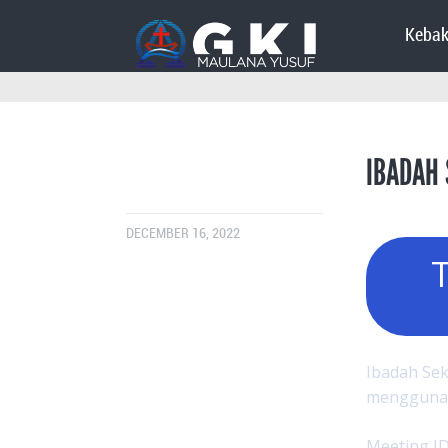
Kebak
IBADAH 
DECEMBER 16, 2022
Ibadah Sek
menggun
Meeting I