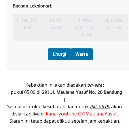
Bacaan Leksionari:
I. Yes 25 :
Kis 10 :
II. Maz
Injil. Mar
6-9
34-43
118 : 1-2,
16 : 1-8
14-24
Liturgi
Warta
Kebaktian ini akan diadakan
on-site
:
| pukul 05.00 di
GKI Jl. Maulana Yusuf No. 20 Bandung
|
Sesuai protokol kesehatan dan untuk
Pkl. 05.00
akan
disiarkan live di
kanal youtube GKIMaulanaYusuf
.
Siaran ini tetap dapat diikuti setelah jam kebaktian.