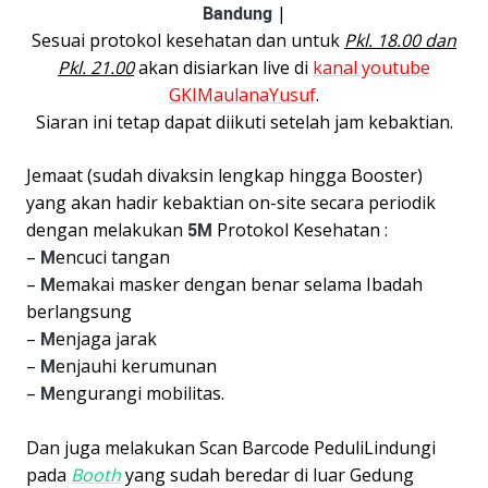
Bandung
|
Sesuai protokol kesehatan dan untuk
Pkl. 18.00 dan
Pkl. 21.00
akan disiarkan live di
kanal youtube
GKIMaulanaYusuf
.
Siaran ini tetap dapat diikuti setelah jam kebaktian.
Jemaat (sudah divaksin lengkap hingga Booster)
yang akan hadir kebaktian on-site secara periodik
dengan melakukan
5M
Protokol Kesehatan :
–
M
encuci tangan
–
M
emakai masker dengan benar selama Ibadah
berlangsung
–
M
enjaga jarak
–
M
enjauhi kerumunan
–
M
engurangi mobilitas.
Dan juga melakukan Scan Barcode PeduliLindungi
pada
Booth
yang sudah beredar di luar Gedung