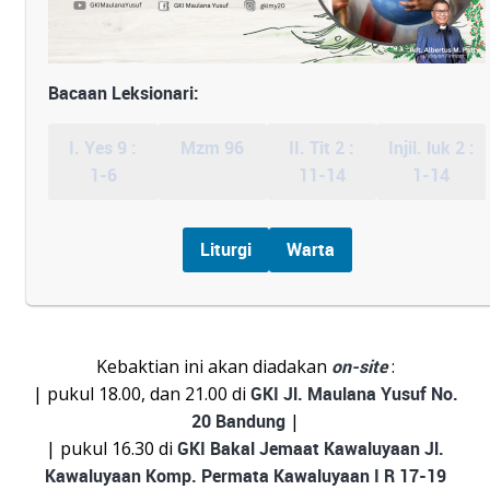
Bacaan Leksionari:
I. Yes 9 :
Mzm 96
II. Tit 2 :
Injil. luk 2 :
1-6
11-14
1-14
Liturgi
Warta
Kebaktian ini akan diadakan
on-site
:
| pukul 18.00, dan 21.00 di
GKI Jl. Maulana Yusuf No.
20 Bandung
|
| pukul 16.30 di
GKI Bakal Jemaat Kawaluyaan Jl.
Kawaluyaan Komp. Permata Kawaluyaan I R 17-19