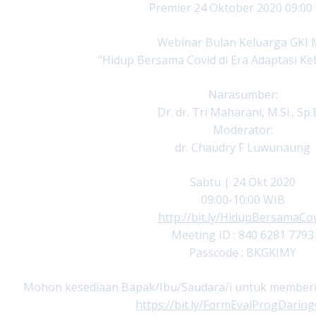
Premier 24 Oktober 2020 09:00
Webinar Bulan Keluarga GKI
“Hidup Bersama Covid di Era Adaptasi Ke
Narasumber:
Dr. dr. Tri Maharani, M.Si., Sp
Moderator:
dr. Chaudry F Luwunaung
Sabtu | 24 Okt 2020
09:00-10:00 WIB
http://bit.ly/HidupBersamaCo
Meeting ID : 840 6281 7793
Passcode : BKGKIMY
Mohon kesediaan Bapak/Ibu/Saudara/i untuk memberikan
https://bit.ly/FormEvalProgDari