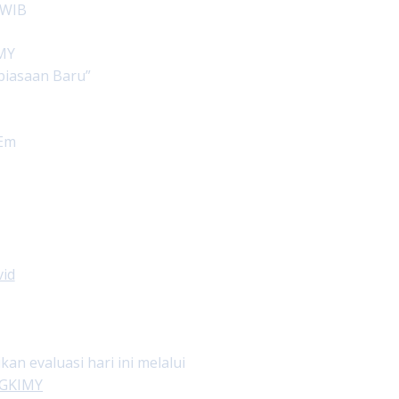
 WIB
 MY
biasaan Baru”
.Em
vid
 evaluasi hari ini melalui
ngGKIMY