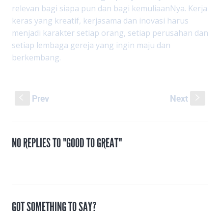
relevan bagi siapa pun dan bagi kemuliaanNya. Kerja
keras yang kreatif, kerjasama dan inovasi harus
menjadi karakter setiap orang, setiap perusahan dan
setiap lembaga gereja yang ingin maju dan
berkembang.
Prev
Next
S
s
NO REPLIES TO "GOOD TO GREAT"
GOT SOMETHING TO SAY?