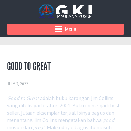
Menu
GOOD TO GREAT
JULY 2, 2022
Good to Great
adalah buku karangan Jim Collins
yang ditulis pada tahun 2001. Buku ini menjadi best
seller. Jutaan eksemplar terjual. Isinya bagus dan
menantang. Jim Collins mengatakan bahwa
good
musuh dari
great
. Maksudnya, bagus itu musuh