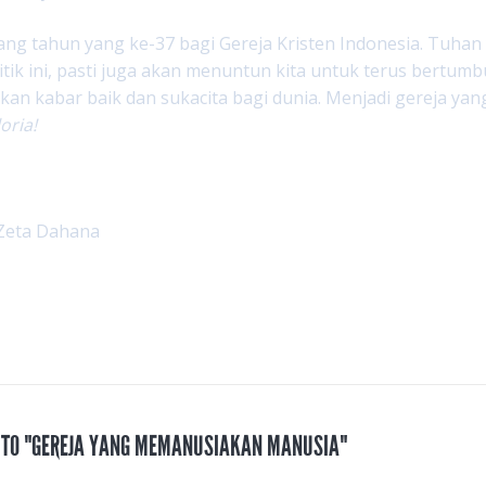
ang tahun yang ke-37 bagi Gereja Kristen Indonesia. Tuhan
titik ini, pasti juga akan menuntun kita untuk terus bertumb
an kabar baik dan sukacita bagi dunia. Menjadi gereja y
oria!
 Zeta Dahana
S TO "GEREJA YANG MEMANUSIAKAN MANUSIA"