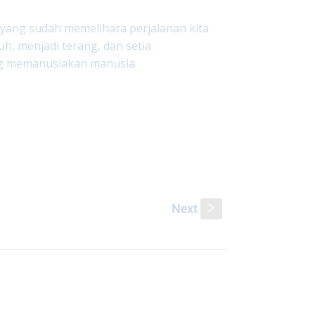
 yang sudah memelihara perjalanan kita
uh, menjadi terang, dan setia
ang memanusiakan manusia.
Next
s