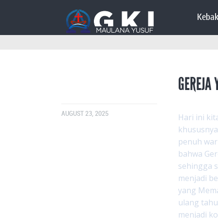
Kebak
GEREJA
AUGUST 23, 2025
Hari ini k
khususnya 
penuh warn
bahwa Gere
sehingga s
menjadi be
yang Meman
ulang tahu
menjadi ko