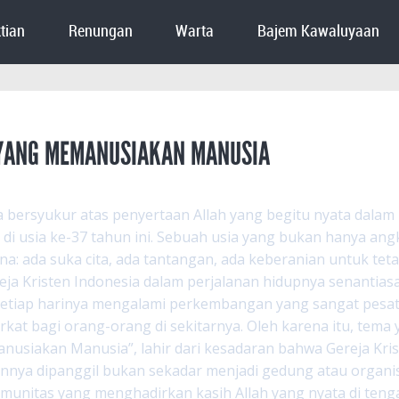
tian
Renungan
Warta
Bajem Kawaluyaan
 YANG MEMANUSIAKAN MANUSIA
ita bersyukur atas penyertaan Allah yang begitu nyata dalam
di usia ke-37 tahun ini. Sebuah usia yang bukan hanya ang
a: ada suka cita, ada tantangan, ada keberanian untuk tetap
ja Kristen Indonesia dalam perjalanan hidupnya senantias
etiap harinya mengalami perkembangan yang sangat pesat.
rkat bagi orang-orang di sekitarnya. Oleh karena itu, tema
usiakan Manusia”, lahir dari kesadaran bahwa Gereja Kri
nnya dipanggil bukan sekadar menjadi gedung atau organis
munitas yang menghadirkan kasih Allah yang nyata di teng