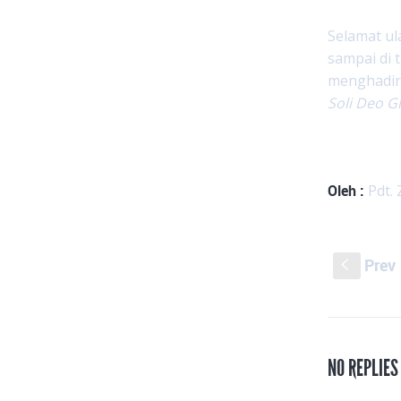
Selamat ul
sampai di 
menghadirk
Soli Deo Gl
Oleh :
Pdt.
Prev
S
NO REPLIE