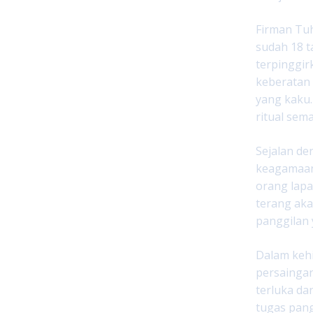
Firman Tu
sudah 18 t
terpinggir
keberatan 
yang kaku.
ritual sem
Sejalan de
keagamaan
orang lapa
terang aka
panggilan 
Dalam kehid
persaingan
terluka da
tugas pang