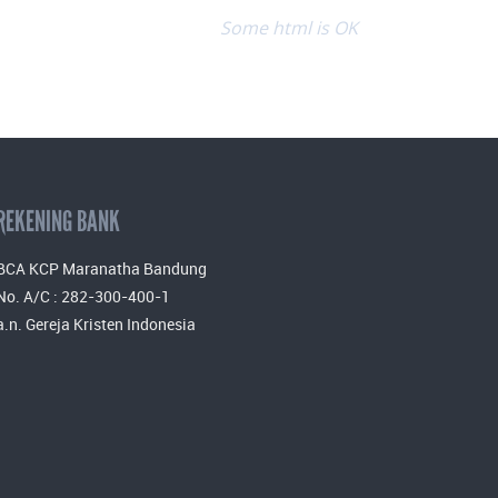
Some html is OK
REKENING BANK
BCA KCP Maranatha Bandung
No. A/C : 282-300-400-1
a.n. Gereja Kristen Indonesia