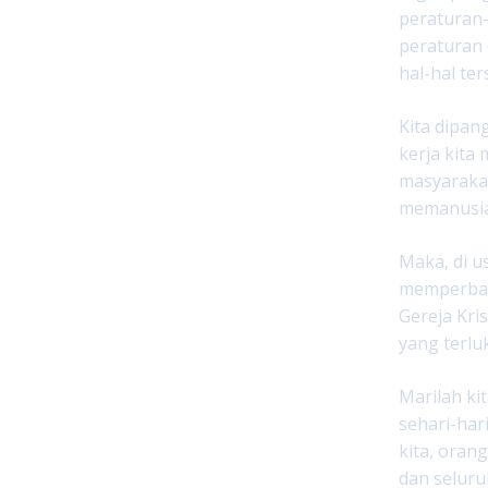
peraturan-
peraturan 
hal-hal te
Kita dipan
kerja kita
masyarakat
memanusia
Maka, di u
memperbaru
Gereja Kri
yang terlu
Marilah ki
sehari-har
kita, orang
dan seluruh