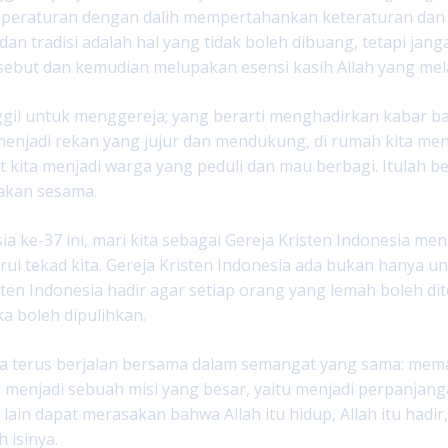
peraturan dengan dalih mempertahankan keteraturan dan tra
dan tradisi adalah hal yang tidak boleh dibuang, tetapi jan
rsebut dan kemudian melupakan esensi kasih Allah yang mel
ggil untuk menggereja; yang berarti menghadirkan kabar bai
 menjadi rekan yang jujur dan mendukung, di rumah kita men
 kita menjadi warga yang peduli dan mau berbagi. Itulah 
kan sesama.
sia ke-37 ini, mari kita sebagai Gereja Kristen Indonesia 
i tekad kita. Gereja Kristen Indonesia ada bukan hanya unt
sten Indonesia hadir agar setiap orang yang lemah boleh dit
ka boleh dipulihkan.
ta terus berjalan bersama dalam semangat yang sama: mema
i menjadi sebuah misi yang besar, yaitu menjadi perpanjang
 lain dapat merasakan bahwa Allah itu hidup, Allah itu hadir
 isinya.