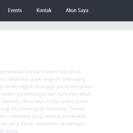
Events
Kontak
Akun Saya
 perjalanan Gereja Kristen Indonesia,
ka, melainkan jejak langkah iman yang
 berdiri teguh. Kita juga patut bersyukur,
a dalam perlindungan dan tuntunan Allah,
 Bahkan, terus bisa Tuhan pakai untuk
 yang kita renungkan bersama, “Gereja
sten Indonesia yang sedang merayakan
asi yang besar, melainkan senantiasa
ah dunia.