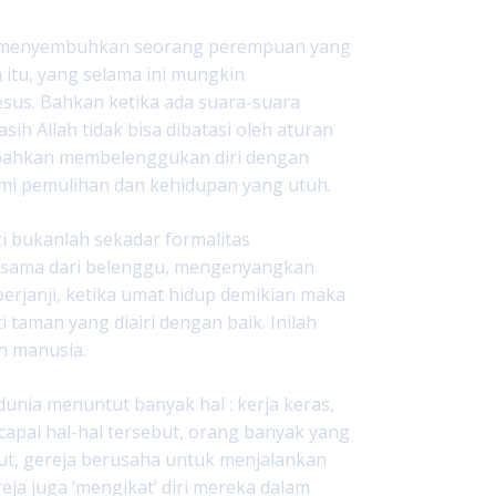
 menyembuhkan seorang perempuan yang
 itu, yang selama ini mungkin
esus. Bahkan ketika ada suara-suara
h Allah tidak bisa dibatasi oleh aturan
n, bahkan membelenggukan diri dengan
ami pemulihan dan kehidupan yang utuh.
 bukanlah sekadar formalitas
esama dari belenggu, mengenyangkan
berjanji, ketika umat hidup demikian maka
 taman yang diairi dengan baik. Inilah
n manusia.
 dunia menuntut banyak hal : kerja keras,
capai hal-hal tersebut, orang banyak yang
ut, gereja berusaha untuk menjalankan
eja juga ‘mengikat’ diri mereka dalam