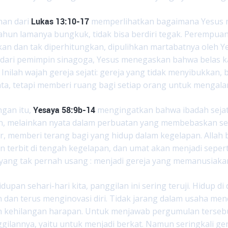
han dari
Lukas 13:10-17
memperlihatkan bagaimana Yesus
ahun lamanya bungkuk, tidak bisa berdiri tegak. Perempuan
kan dan tak diperhitungkan, dipulihkan martabatnya oleh Y
dari pemimpin sinagoga, Yesus menegaskan bahwa belas kasi
 Inilah wajah gereja sejati: gereja yang tidak menyibukka
ata, tetapi memberi ruang bagi setiap orang untuk mengal
ngan itu,
Yesaya 58:9b-14
mengingatkan bahwa ibadah sejati
, melainkan nyata dalam perbuatan yang membebaskan s
r, memberi terang bagi yang hidup dalam kegelapan. Allah 
n terbit di tengah kegelapan, dan umat akan menjadi seperti
yang tak pernah usang : menjadi gereja yang memanusiaka
upan sehari-hari kita, panggilan ini sering teruji. Hidup di
 dan terus menginovasi diri. Tidak jarang dalam usaha men
n kehilangan harapan. Untuk menjawab pergumulan terseb
gilannya, yaitu untuk menjadi berkat. Namun seringkali ger