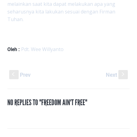
melainkan saat kita dapat melakukan apa yang
seharusnya kita lakukan sesuai dengan Firman
Tuhan.
Oleh :
Pdt. Wee Willyanto
Prev
Next
S
s
NO REPLIES TO "FREEDOM AIN'T FREE"