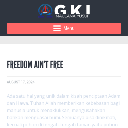
Menu
FREEDOM AIN’T FREE
AUGUST 17, 2024
Ada satu hal yang unik dalam kisah penciptaan Adam
dan Hawa. Tuhan Allah memberikan kebebasan bagi
manusia untuk menaklukkan, mengusahakan
bahkan menguasai bumi. Semuanya bisa dinikmati,
kecuali pohon di tengah-tengah taman yaitu pohon