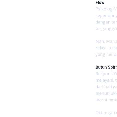
Flow
Psikolog 
sepenuhnya
dengan ten
terganggu 
Nah, Mari
relasi itu
yang meras
Butuh Spiri
Respons Ye
melayani, 
dari hati
menunjukk
ibarat mob
Di tengah 