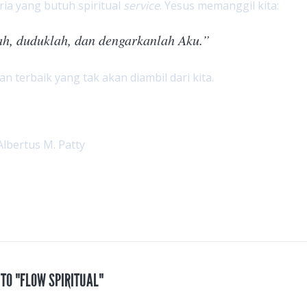
ria yang butuh spiritual
service
. Yesus memanggil kita:
h, duduklah, dan dengarkanlah Aku.”
an terbaik yang tak akan diambil dari kita.
Albertus M. Patty
 TO "FLOW SPIRITUAL"