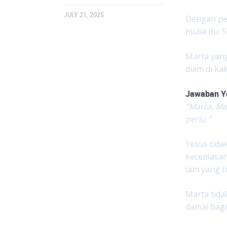
JULY 21, 2025
Dengan pe
mulia itu.
Marta yang
diam di kak
Jawaban Y
“Marta, Ma
perlu.”
Yesus tida
kecemasan,
lain yang t
Marta tida
damai bagi