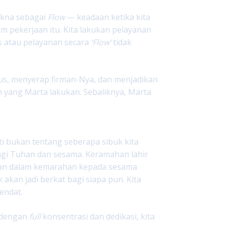
akna sebagai
Flow
— keadaan ketika kita
lam pekerjaan itu. Kita lakukan pelayanan
s atau pelayanan secara
‘Flow’
tidak
esus, menyerap firman-Nya, dan menjadikan
n yang Marta lakukan. Sebaliknya, Marta
 bukan tentang seberapa sibuk kita
bagi Tuhan dan sesama. Keramahan lahir
anan dalam kemarahan kepada sesama
k akan jadi berkat bagi siapa pun. Kita
endat.
n dengan
full
konsentrasi dan dedikasi, kita