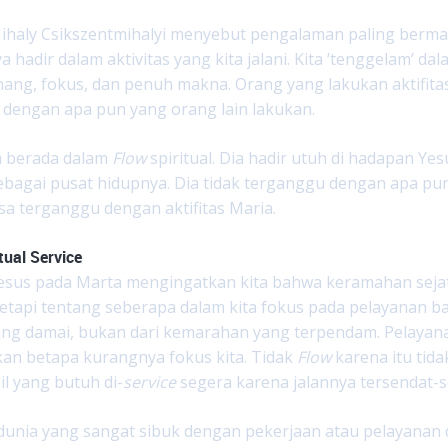
Mihaly Csikszentmihalyi menyebut pengalaman paling berm
 hadir dalam aktivitas yang kita jalani. Kita ‘tenggelam’ da
ang, fokus, dan penuh makna. Orang yang lakukan aktifita
dengan apa pun yang orang lain lakukan.
a berada dalam
Flow
spiritual. Dia hadir utuh di hadapan Y
 sebagai pusat hidupnya. Dia tidak terganggu dengan apa pu
a terganggu dengan aktifitas Maria.
tual Service
sus pada Marta mengingatkan kita bahwa keramahan sejati
tetapi tentang seberapa dalam kita fokus pada pelayanan 
 yang damai, bukan dari kemarahan yang terpendam. Pelay
an betapa kurangnya fokus kita. Tidak
Flow
karena itu tida
il yang butuh di-
service
segera karena jalannya tersendat-s
dunia yang sangat sibuk dengan pekerjaan atau pelayana