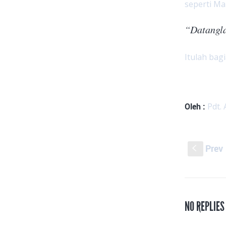
seperti Ma
“Datangla
Itulah bagi
Oleh :
Pdt. 
Prev
S
NO REPLIES