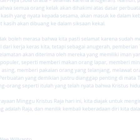
Bahwa semua orang kelak akan dihakimi atas dasar perbuat
kasih yang nyata kepada sesama, akan masuk ke dalam keb
t kasih akan dibuang ke dalam siksaan kekal.
 tidak boleh merasa bahwa kita pasti selamat karena sudah
l dari kerja keras kita, tetapi sebagai anugerah, pemberi
lamatan akan diterima oleh mereka yang memiliki iman ya
k populer, seperti memberi makan orang lapar, memberi m
 asing, memberi pakaian orang yang telanjang, melawat or
 Perbuatan yang demikian justru dianggap penting di mata
g-orang seperti itulah yang telah nyata bahwa Kristus hidu
rayaan Minggu Kristus Raja hari ini, kita diajak untuk me
ng adalah Raja, dan menilik kembali keberadaan diri kita da
Wee Willyanto