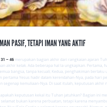
MAN PASIF, TETAPI IMAN YANG AKTIF
 31 – 46
merupakan bagian akhir dari rangkaian ajaran Tu
n akhir kelak. Ada beberapa hal Ia ungkapkan. Pertama, h
emua bangsa, tanpa kecuali; Kedua, penghakiman berlaku unt
 pertama Yesus hadir dalam kerendahan-Nya, pada hari pe
n segenap kemuliaan-Nya. Di saat itulah, keputusan akhir n
 apakah keputusan kekal itu Tuhan jatuhkan? Bagian ini me
 selamat bukan karena perbuatan, tetapi karena menyambu
an-Nya (Sola Gratia = selamat karena anugerah). Namun, 