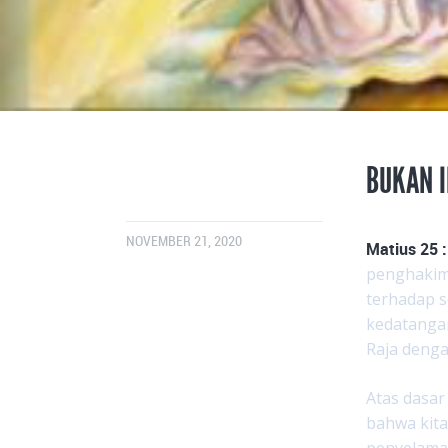
BUKAN I
NOVEMBER 21, 2020
Matius 25 :
penghakima
terhadap s
kedatangan
Raja denga
Atas dasar
bahwa kita
penyelamat