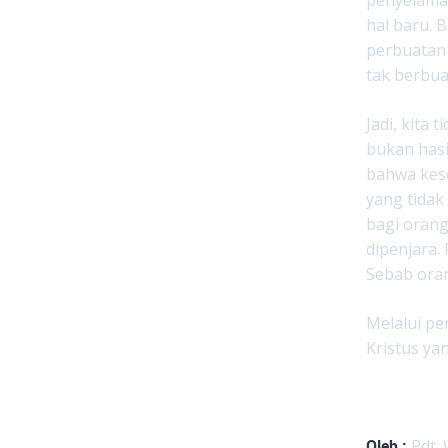
hal baru. 
perbuatan 
tak berbua
Jadi, kita
bukan hasi
bahwa kese
yang tida
bagi orang
dipenjara.
Sebab oran
Melalui pe
Kristus ya
Oleh :
Pdt. 