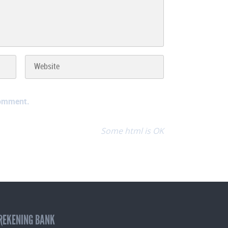
comment.
Some html is OK
REKENING BANK