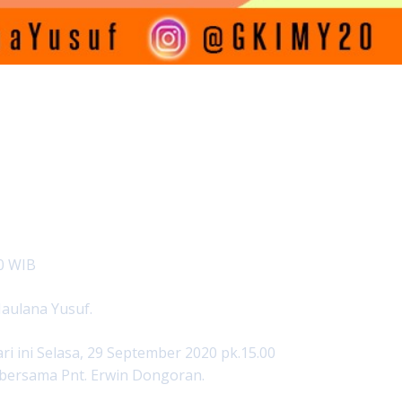
0 WIB
aulana Yusuf.
ri ini Selasa, 29 September 2020 pk.15.00
bersama Pnt. Erwin Dongoran.