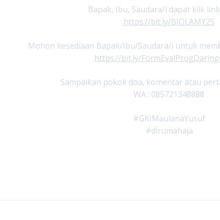
Bapak, Ibu, Saudara/i dapat klik link
https://bit.ly/BIOLAMY25
Mohon kesediaan Bapak/Ibu/Saudara/i untuk member
https://bit.ly/FormEvalProgDari
Sampaikan pokok doa, komentar atau perta
WA : 085721348888
#GKIMaulanaYusuf
#dirumahaja