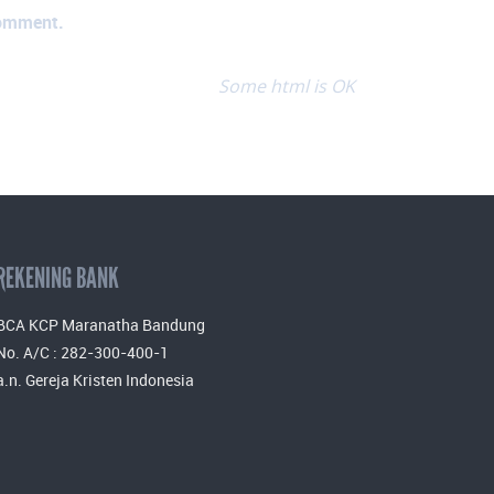
comment.
Some html is OK
REKENING BANK
BCA KCP Maranatha Bandung
No. A/C : 282-300-400-1
a.n. Gereja Kristen Indonesia