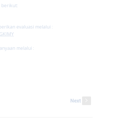
 berikut:
ikan evaluasi melalui :
ngGKIMY
nyaan melalui :
Next
s