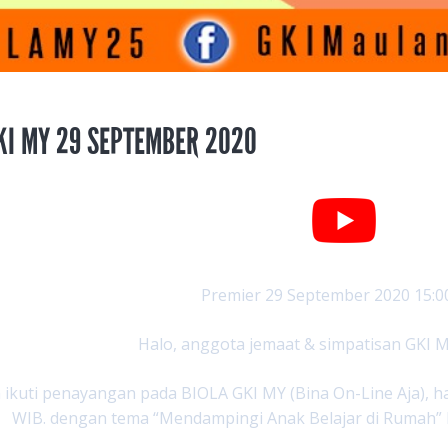
KI MY 29 SEPTEMBER 2020
Premier 29 September 2020 15:0
Halo, anggota jemaat & simpatisan GKI M
a ikuti penayangan pada BIOLA GKI MY (Bina On-Line Aja), ha
WIB. dengan tema “Mendampingi Anak Belajar di Rumah” 