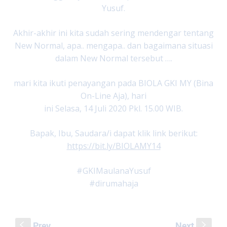
Yusuf.
Akhir-akhir ini kita sudah sering mendengar tentang
New Normal, apa.. mengapa.. dan bagaimana situasi
dalam New Normal tersebut ….
mari kita ikuti penayangan pada BIOLA GKI MY (Bina
On-Line Aja), hari
ini Selasa, 14 Juli 2020 Pkl. 15.00 WIB.
Bapak, Ibu, Saudara/i dapat klik link berikut:
https://bit.ly/BIOLAMY14
#GKIMaulanaYusuf
#dirumahaja
Prev
Next
S
s